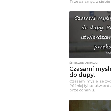
Trzeba zmyć z siebie
ŚMIESZNE OBRAZKI
Czasami myślę,
do dupy.
Czasami myślę, że życ
Później tylko utwierd
przekonaniu.