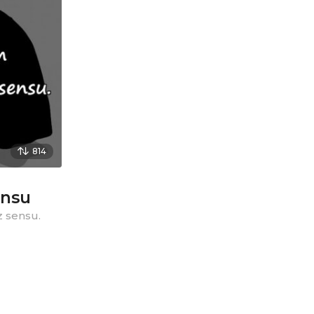
814
ensu
z sensu.