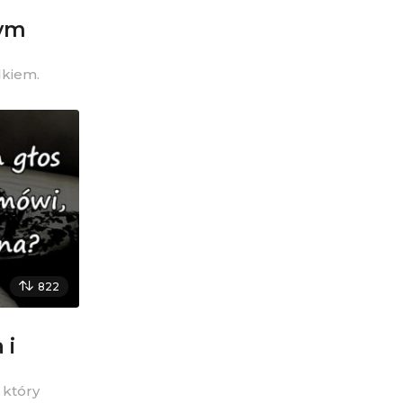
nym
kiem.
822
 i
 który