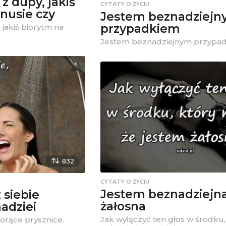
 z dupy, jakiś
CYTATY O ŻYCIU
nusie czy
Jestem beznadziej
przypadkiem
 jakiś biorytm na
Jestem beznadziejnym przypad
832
CYTATY O ŻYCIU
Jestem beznadziejna
 siebie
żałosna
adziei
Jak wyłączyć ten głos w środku,
orące prysznice.