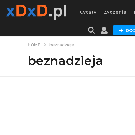
Cytaty
Życzenia
DOD
HOME
beznadzieja
beznadzieja