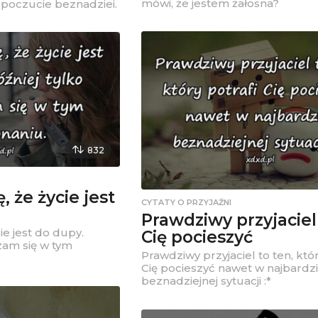
mówi, że jestem żałosna?
 poczucie beznadziei.
832
 że życie jest
CYTATY O PRZYJAŹNI
Prawdziwy przyjaciel 
ie jest do dupy.
Cię pocieszyć
zam się w tym
Prawdziwy przyjaciel to ten, któr
Cię pocieszyć nawet w najbardzi
beznadziejnej sytuacji :*