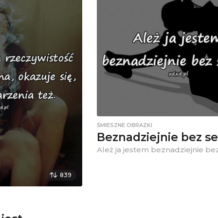
ŚMIESZNE OBRAZKI
Beznadziejnie bez s
Ależ ja jestem beznadziejnie be
839
a