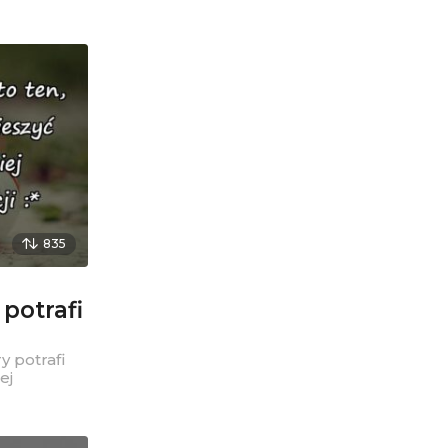
835
potrafi
y potrafi
ej