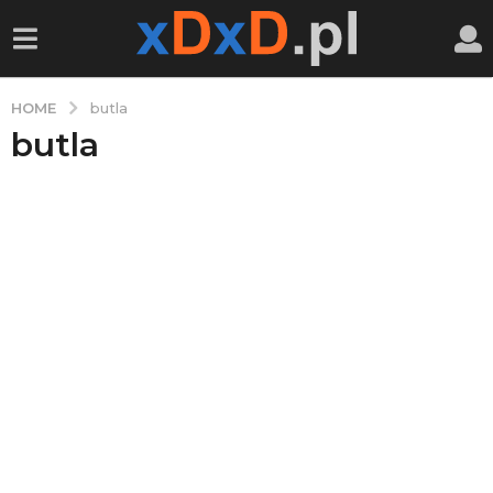
HOME
butla
butla