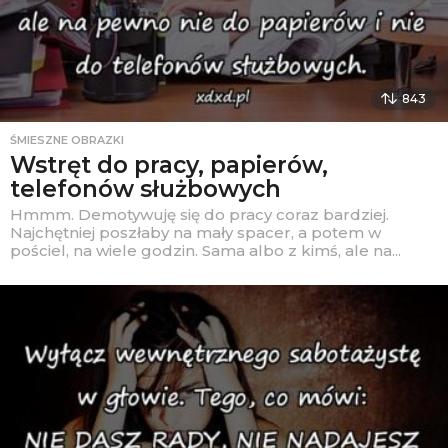
843
ŚMIESZNE OBRAZKI
Wstręt do pracy, papierów,
telefonów służbowych
Hmmm. Demotywuję się do pracy coraz bardziej.
Najchętniej poszłaby na mały spacer, a potem w
pościel, na wiele godzin. Sama albo z kimś, ale na...