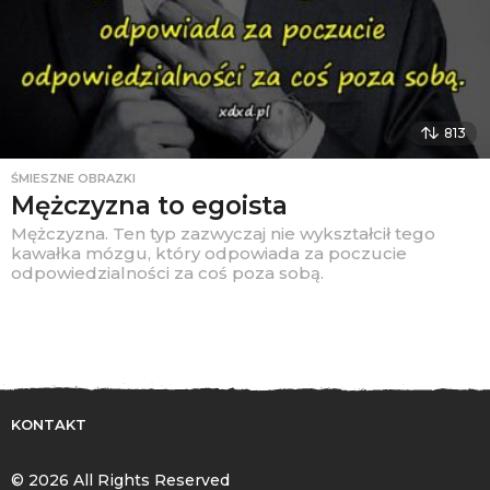
813
ŚMIESZNE OBRAZKI
Mężczyzna to egoista
Mężczyzna. Ten typ zazwyczaj nie wykształcił tego
kawałka mózgu, który odpowiada za poczucie
odpowiedzialności za coś poza sobą.
KONTAKT
© 2026 All Rights Reserved