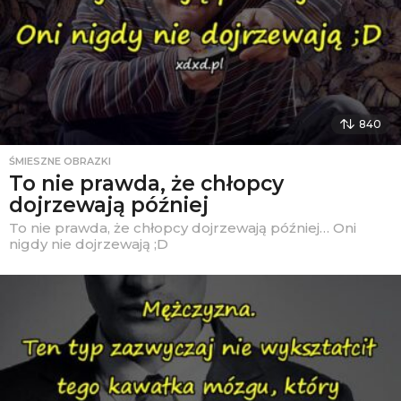
840
ŚMIESZNE OBRAZKI
To nie prawda, że chłopcy
dojrzewają później
To nie prawda, że chłopcy dojrzewają później… Oni
nigdy nie dojrzewają ;D