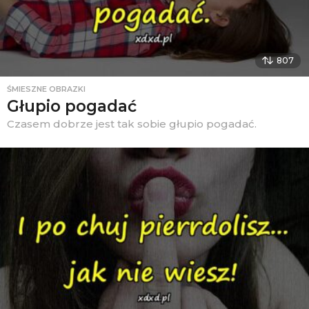
807
ŚMIESZNE OBRAZKI
Głupio pogadać
Czasem dobrze jest tak sobie głupio pogadać.