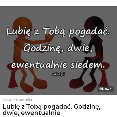
843
CYTATY O MIŁOŚCI
Lubię z Tobą pogadać. Godzinę,
dwie, ewentualnie