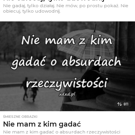
Nie gadaj, tylko działaj. Nie mów, po prostu pokaż. Nie
obiecuj, tylko udowodnij.
811
ŚMIESZNE OBRAZKI
Nie mam z kim gadać
Nie mam z kim gadać o absurdach rzeczywistości