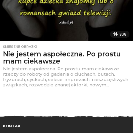
838
ŚMIESZNE OBRAZKI
Nie jestem aspołeczna. Po prostu
mam ciekawsze
Nie jestem aspołeczna. Po prostu mam ciekawsze
rzeczy do roboty od gadania o ciuchach, butach,
fryzurach, cyckach, seksie, imprezach, nieszczęśliwych
związkach, rozwodzie znanej aktorki, nowym...
KONTAKT