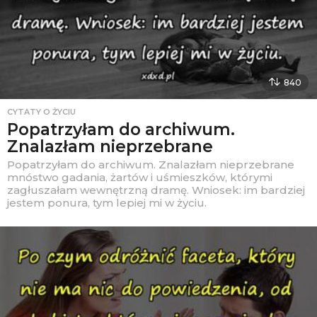
840
CYTATY O ŻYCIU
Popatrzyłam do archiwum.
Znalazłam nieprzebrane
Popatrzyłam do archiwum. Znalazłam nieprzebrane
mnóstwo gadania, żartów i uśmieszków, którymi
zagłuszałam wewnętrzną dramę. Wniosek: im bardziej
jestem ponura, tym lepiej mi w życiu.