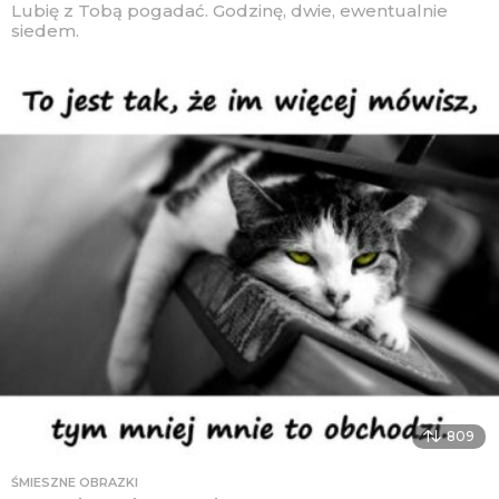
Lubię z Tobą pogadać. Godzinę, dwie, ewentualnie
siedem.
809
ŚMIESZNE OBRAZKI