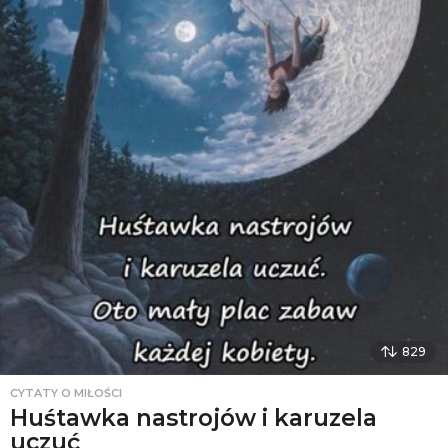
829
CYTATY O MIŁOŚCI
Huśtawka nastrojów i karuzela
uczuć