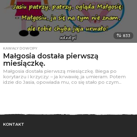
833
KAWAŁY DOWCIPY
Małgosia dostała pierwszą
miesiączkę.
Małgosia dostała pierwszą miesiączkę. Biega po
korytarzu i krzyczy: – ja krwawię, ja umieram. Potem
idzie do Jasia, opowiada mu, co się stało po czym...
KONTAKT