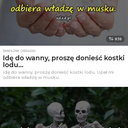
838
ŚMIESZNE OBRAZKI
Idę do wanny, proszę donieść kostki
lodu…
Idę do wanny, proszę donieść kostki lodu. Upał mi
odbiera władzę w musku.