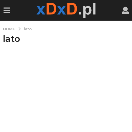
HOME
lato
lato