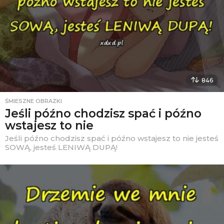
846
ŚMIESZNE OBRAZKI
Jeśli późno chodzisz spać i późno
wstajesz to nie
Jeśli późno chodzisz spać i późno wstajesz to nie jesteś
SOWĄ, jesteś LENIWĄ DUPĄ!