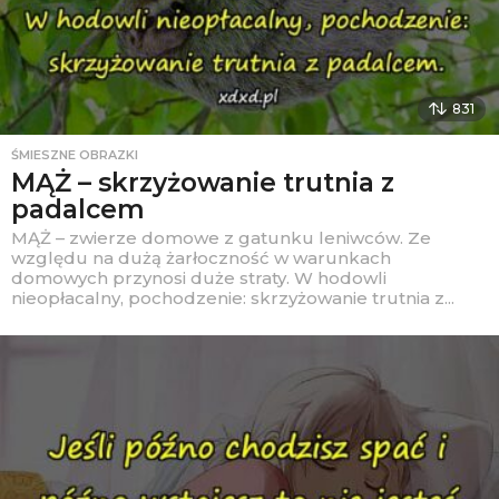
831
ŚMIESZNE OBRAZKI
MĄŻ – skrzyżowanie trutnia z
padalcem
MĄŻ – zwierze domowe z gatunku leniwców. Ze
względu na dużą żarłoczność w warunkach
domowych przynosi duże straty. W hodowli
nieopłacalny, pochodzenie: skrzyżowanie trutnia z...