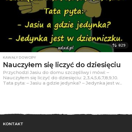
829
KAWAŁY DOWCIPY
Nauczyłem się liczyć do dziesięciu
Przychodzi Jasiu do domu szczęśliwy i mówi: –
Nauczyłem się liczyć do dziesięciu: 2,3,4,5,6,7,8,9,10.
Tata pyta: – Jasiu a gdzie jedynka? – Jedynka jest w...
KONTAKT