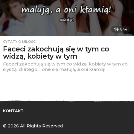
844
CYTATY O MIŁOŚCI
Faceci zakochują się w tym co
widzą, kobiety w tym
Faceci zakochują się w tym co widzą, kobiety w tym co
słyszą, dlatego… one się malują, a oni kłamią!
KONTAKT
© 2026 All Rights Reserved