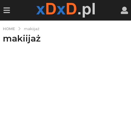
HOME
makiijaż
makiijaż