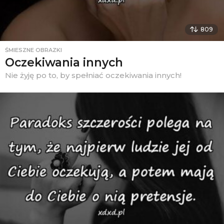
809
ŚMIESZNE OBRAZKI
Oczekiwania innych
Nie żyję po to, by spełniać oczekiwania innych!