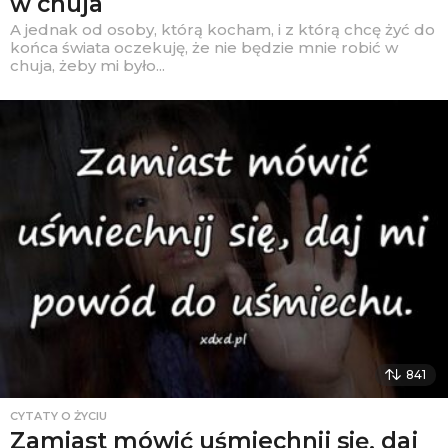
w chuja
A jednak od osoby, którą kocham, i z którą chcę żyć do
końca świata oczekuję, że nie będzie mnie robić w
chuja, żeby mi było...
841
CYTATY O ŻYCIU
Zamiast mówić uśmiechnij się, daj