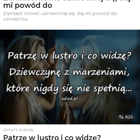
mi powód do
Zamiast mówić uśmiechnij się, daj mi powód do
uśmiechu.
820
CYTATY O ŻYCIU
Patrzę w lustro i co widzę?