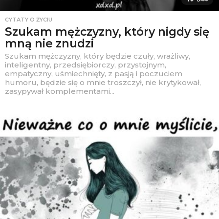
CYTATY O ŻYCIU
Szukam mężczyzny, który nigdy się
mną nie znudzi
Szukam mężczyzny, który będzie czuły, wrażliwy,
inteligentny, przedsiębiorczy, przystojnym,
empatyczny, uśmiechnięty, z pasją i poczuciem
humoru, będzie się o mnie troszczył, nie krytykował,
zasypywał komplementami...