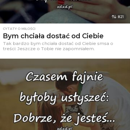
821
CYTATY O MIŁOŚCI
Bym chciała dostać od Ciebie
Tak bardzo bym chciała dostać od Ciebie smsa o
treści: Jeszcze o Tobie nie zapomniałem.