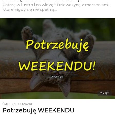
Patrzę w lustro i co widzę? Dziewczynę z marzeniami,
które nigdy się nie spełnią…
811
ŚMIESZNE OBRAZKI
Potrzebuję WEEKENDU