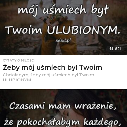
821
CYTATY O MIŁOŚCI
Żeby mój uśmiech był Twoim
Chciałabym, żeby mój uśmiech był Twoim
ULUBIONYM.