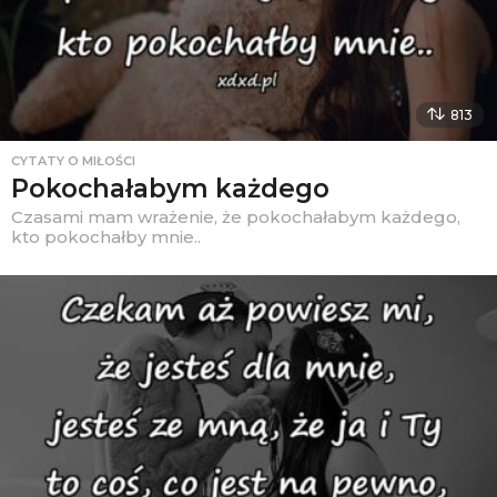
813
CYTATY O MIŁOŚCI
Pokochałabym każdego
Czasami mam wrażenie, że pokochałabym każdego,
kto pokochałby mnie..