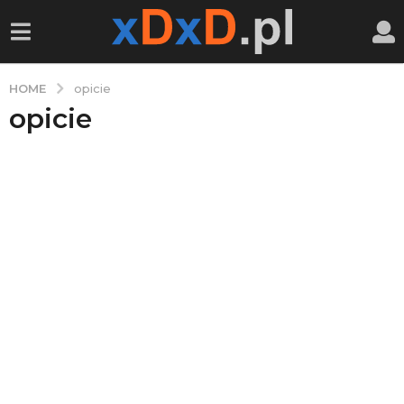
HOME
opicie
opicie