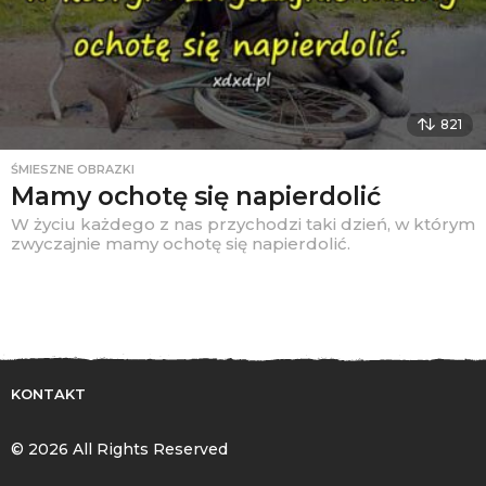
821
ŚMIESZNE OBRAZKI
Mamy ochotę się napierdolić
W życiu każdego z nas przychodzi taki dzień, w którym
zwyczajnie mamy ochotę się napierdolić.
KONTAKT
© 2026 All Rights Reserved