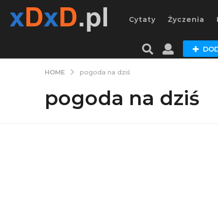
Cytaty
Życzenia
DOD
HOME
pogoda na dziś
pogoda na dziś