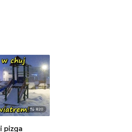
820
i pizga