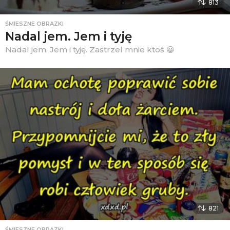
813
ŚMIESZNE OBRAZKI
Nadal jem. Jem i tyję
Nadal jem. Jem i tyję. Zastrzel mnie ktoś 😀
821
ŚMIESZNE OBRAZKI