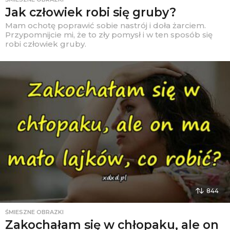
Jak człowiek robi się gruby?
Mam ochotę poprawić sobie nastrój i doła żarciem.
Przypomnijcie mi, że to zły pomysł i w ten sposób się
robi człowiek gruby.
844
ŚMIESZNE OBRAZKI
Zakochałam się w chłopaku, ale on