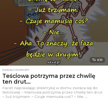
835
KAWAŁY DOWCIPY
Teściowa potrzyma przez chwilę
ten drut…
Facet naprawiając elektrykę w domu zwraca się do
teściowej: – Mamusia potrzyma przez chwilę ten drut.
– Już trzymam. – Czuje mamusia coś? – Nie…...