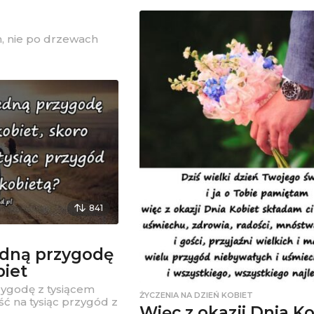
, nie po drzewach
841
jedną przygodę
biet
zygodę z tysiącem
ŻYCZENIA NA DZIEŃ KOBIET
ść na tysiąc przygód z
Więc z okazji Dnia K