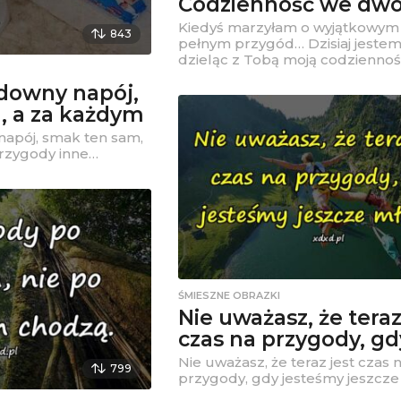
Codzienność we dwo
Kiedyś marzyłam o wyjątkowym 
843
pełnym przygód… Dzisiaj jestem
dzieląc z Tobą moją codziennoś
downy napój,
, a za każdym
apój, smak ten sam,
rzygody inne…
ŚMIESZNE OBRAZKI
Nie uważasz, że teraz
czas na przygody, gd
Nie uważasz, że teraz jest czas 
799
przygody, gdy jesteśmy jeszcze