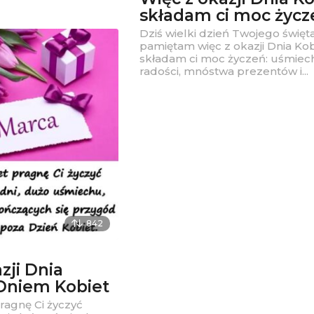
składam ci moc życz
Dziś wielki dzień Twojego święta 
pamiętam więc z okazji Dnia Kob
składam ci moc życzeń: uśmiech
radości, mnóstwa prezentów i...
842
zji Dnia
 Dniem Kobiet
pragnę Ci życzyć