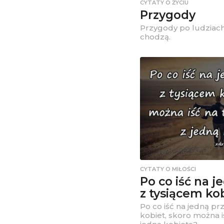
CYTATY O ŻYCIU
Przygody
Przygody po ludziach
chodzą.
CYTATY O MIŁOŚCI
Po co iść na 
z tysiącem ko
Po co iść na jedną pr
kobiet, skoro można i