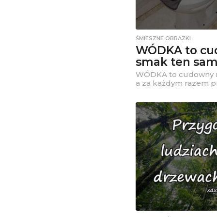
ŚMIESZNE OBRAZKI
WÓDKA to cu
smak ten sam
WÓDKA to cudowny n
a za każdym razem p