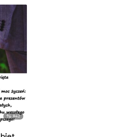
842
obiet