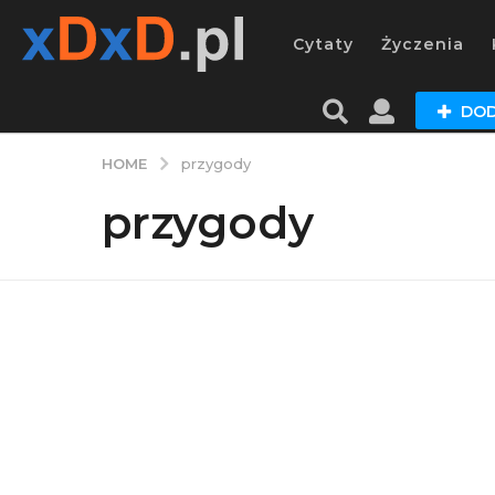
Cytaty
Życzenia
DOD
HOME
przygody
przygody