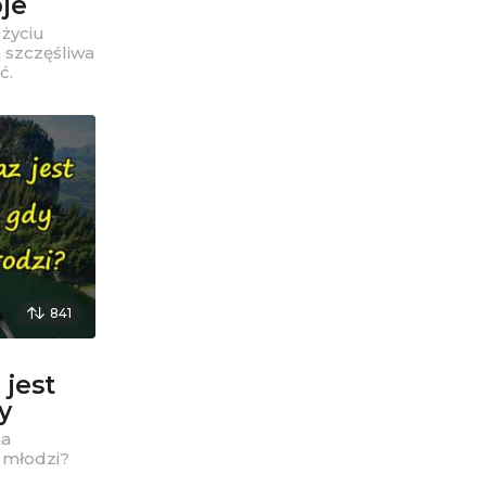
je
życiu
 szczęśliwa
ć.
841
 jest
y
na
 młodzi?