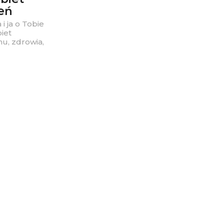
eń
i ja o Tobie
iet
u, zdrowia,