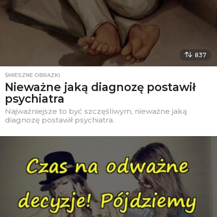
837
ŚMIESZNE OBRAZKI
Nieważne jaką diagnozę postawił
psychiatra
Najważniejsze to być szczęśliwym, nieważne jaką
diagnozę postawił psychiatra.