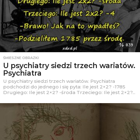
839
ŚMIESZNE OBRAZKI
U psychiatry siedzi trzech wariatów.
Psychiatra
U psychiatry siedzi trzech wariatów. Psychiatra
podchodzi do jednego i się pyta: Ile jest 2×2? -1785
Drugiego: Ile jest 2×2? -środa Trzeciego: Ile jest 2×2?...