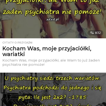
832
CYTATY O PRZYJAŹNI
Kocham Was, moje przyjaciółki,
wariatki
Kocham Was, moje przyjaciółki, ale Wam to już żaden
psychiatra nie pomoże!