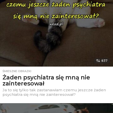
837
ŚMIESZNE OBRAZKI
Żaden psychiatra się mną nie
zainteresował
Ja to się tylko tak zastanawiam czemu jeszcze żaden
psychiatra się mną nie zainteresował?