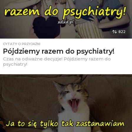
822
CYTATY O PRZYJAŹNI
Pójdziemy razem do psychiatry!
Czas na odważne decyzje! Pójdziemy razem do
psychiatry!