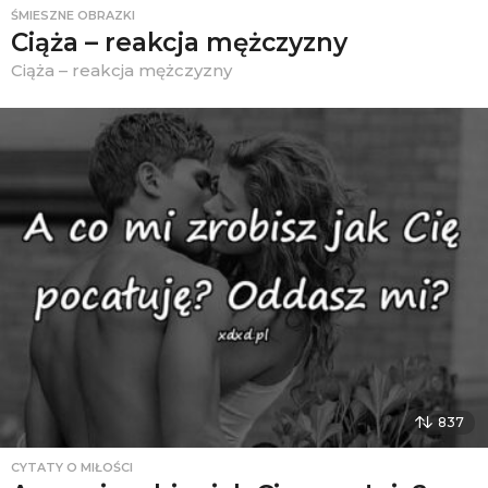
ŚMIESZNE OBRAZKI
Ciąża – reakcja mężczyzny
Ciąża – reakcja mężczyzny
837
CYTATY O MIŁOŚCI