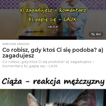
841
ŚMIESZNE OBRAZKI
Co robisz, gdy ktoś Ci się podoba? a)
zagadujesz
Co robisz, gdy ktoś Ci się podoba? a) zagadujesz –
komentarz b) gapię się – LAJK