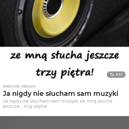
823
ŚMIESZNE OBRAZKI
Ja nigdy nie słucham sam muzyki
Ja nigdy nie słucham sam muzyki, ze mną słucha
jeszcze… trzy piętra!