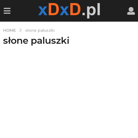
HOME
słone paluszki
słone paluszki