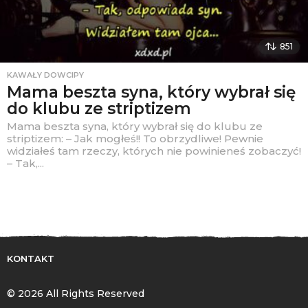
851
KAWAŁY DOWCIPY
Mama beszta syna, który wybrał się
do klubu ze striptizem
Mama beszta syna, który wybrał się do klubu ze
striptizem: – Jak mogłeś!! To obrzydliwe! Pewnie
widziałeś tam rzeczy, których nie powinieneś zobaczyć!
– Tak,...
KONTAKT
© 2026 All Rights Reserved