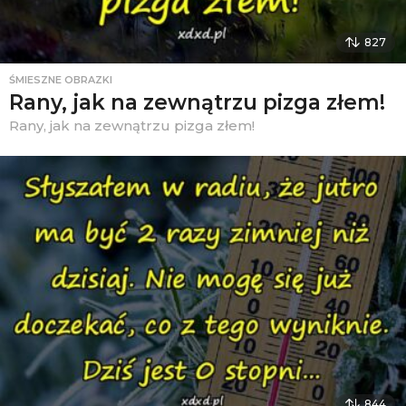
827
ŚMIESZNE OBRAZKI
Rany, jak na zewnątrzu pizga złem!
Rany, jak na zewnątrzu pizga złem!
844