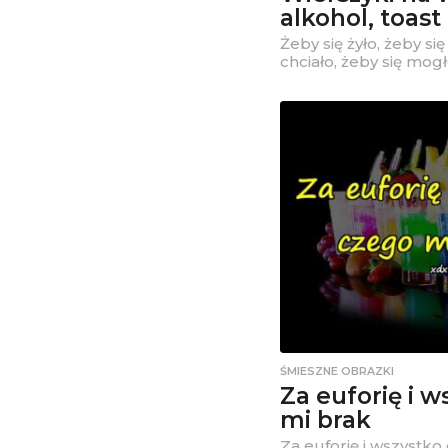
alkohol, toast
Żeby się żyło, żeby się
chciało, żeby się mogł
ŚMIESZNE OBRAZKI
Za euforię i 
mi brak
Za euforię i wszystk