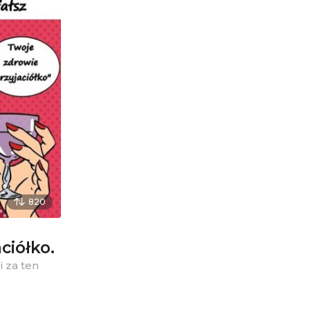
820
ciółko.
 za ten