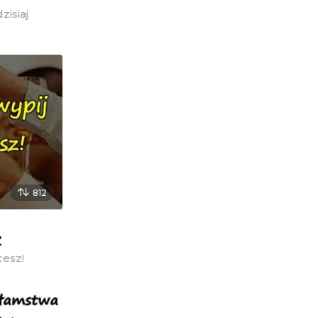
zisiaj
812
z
cesz!