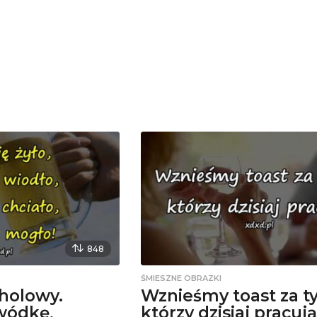
848
ŚMIESZNE OBRAZKI
holowy.
Wznieśmy toast za t
wódkę,
którzy dzisiaj pracują