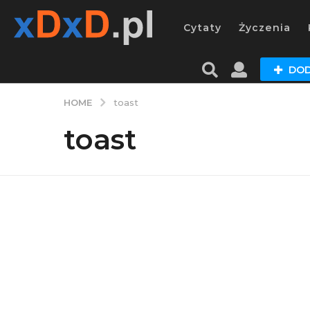
Cytaty
Życzenia
DOD
HOME
toast
toast