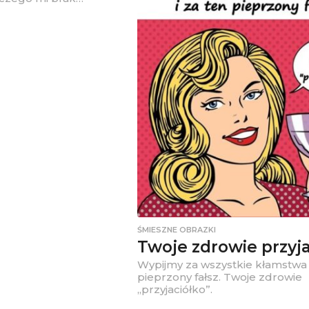
ŚMIESZNE OBRAZKI
Twoje zdrowie przyja
Wypijmy za wszystkie kłamstwa i
pieprzony fałsz. Twoje zdrowie
„przyjaciółko”.