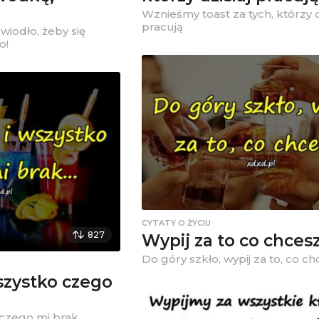
Wznieśmy toast za tych, którzy d
pracują
 wiodło, żeby się
o!
CYTATY O ŻYCIU
827
Wypij za to co chces
Do góry szkło, wypij za to, co ch
wszystko czego
o czego mi brak…