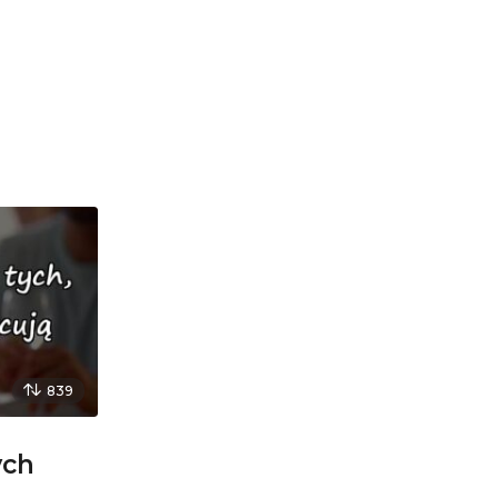
839
ych