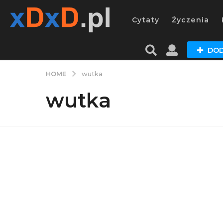
Cytaty
Życzenia
DOD
HOME
wutka
wutka