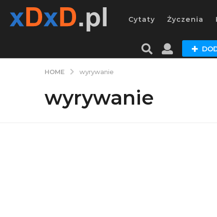
Cytaty
Życzenia
DOD
HOME
wyrywanie
wyrywanie