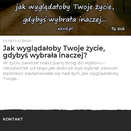
848
CYTATY O ŻYCIU
Jak wyglądałoby Twoje życie,
gdybyś wybrała inaczej?
W życiu zawsze masz parę dróg do wyboru i
niezależnie od tego jak dobrze byś wybrał, zawsze
będziesz zastanawiała się nad tym, jak wyglądałoby
Twoje...
KONTAKT