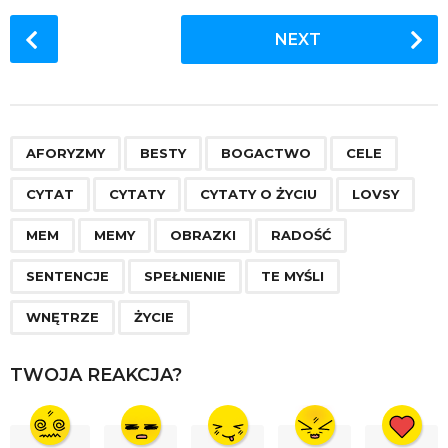
P
NEXT
o
s
t
P
,
,
,
,
,
,
,
,
,
,
,
,
,
,
,
,
a
AFORYZMY
BESTY
BOGACTWO
CELE
g
CYTAT
CYTATY
CYTATY O ŻYCIU
LOVSY
i
n
MEM
MEMY
OBRAZKI
RADOŚĆ
a
SENTENCJE
SPEŁNIENIE
TE MYŚLI
t
i
WNĘTRZE
ŻYCIE
o
n
TWOJA REAKCJA?