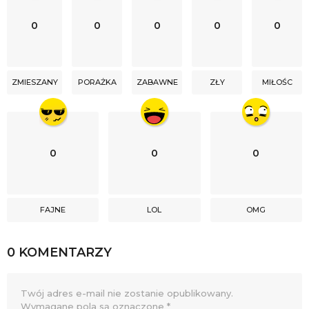
0
0
0
0
0
ZMIESZANY
PORAŻKA
ZABAWNE
ZŁY
MIŁOŚC
0
0
0
FAJNE
LOL
OMG
0 KOMENTARZY
Twój adres e-mail nie zostanie opublikowany.
Wymagane pola są oznaczone
*