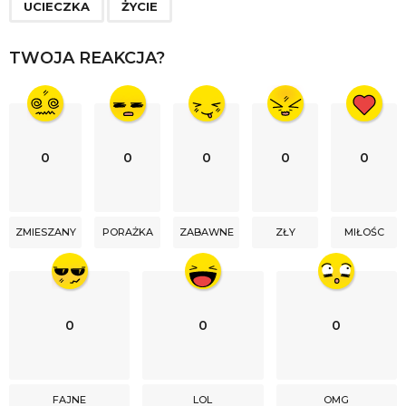
UCIECZKA
ŻYCIE
t
i
TWOJA REAKCJA?
o
n
0
0
0
0
0
ZMIESZANY
PORAŻKA
ZABAWNE
ZŁY
MIŁOŚC
0
0
0
FAJNE
LOL
OMG