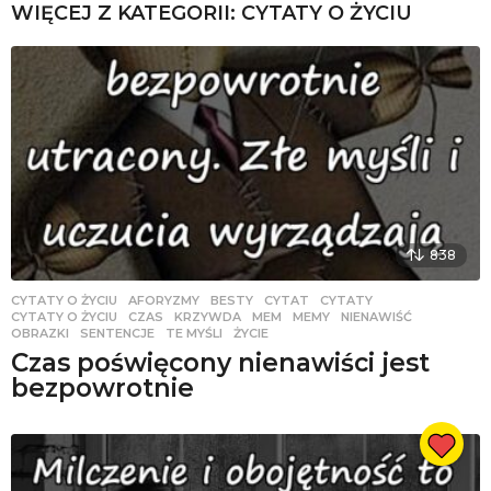
WIĘCEJ Z KATEGORII:
CYTATY O ŻYCIU
838
CYTATY O ŻYCIU
AFORYZMY
,
BESTY
,
CYTAT
,
CYTATY
,
CYTATY O ŻYCIU
,
CZAS
,
KRZYWDA
,
MEM
,
MEMY
,
NIENAWIŚĆ
,
OBRAZKI
,
SENTENCJE
,
TE MYŚLI
,
ŻYCIE
Czas poświęcony nienawiści jest
bezpowrotnie