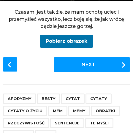
Czasami jest tak źle, że mam ochotę uciec i
przemyśleć wszystko, lecz boję się, że jak wrócę
będzie jeszcze gorzej.
Pobierz obrazek
P
NEXT
o
s
t
P
,
,
,
,
,
,
,
,
,
,
,
,
a
AFORYZMY
BESTY
CYTAT
CYTATY
g
CYTATY O ŻYCIU
MEM
MEMY
OBRAZKI
i
n
RZECZYWISTOŚĆ
SENTENCJE
TE MYŚLI
a