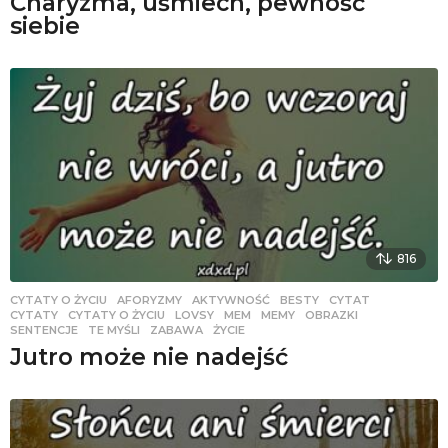
Charyzma, uśmiech, pewność
siebie
816
CYTATY O ŻYCIU
AFORYZMY
,
AKTYWNOŚĆ
,
BESTY
,
CYTAT
,
CYTATY
,
CYTATY O ŻYCIU
,
LOVSY
,
MEM
,
MEMY
,
OBRAZKI
,
SENTENCJE
,
TE MYŚLI
,
ZABAWA
,
ŻYCIE
Jutro może nie nadejść