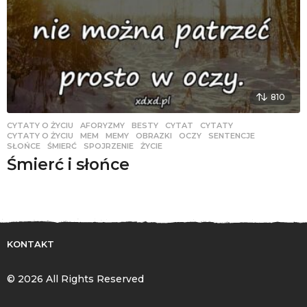
810
CYTATY O ŻYCIU
AFORYZMY
,
BESTY
,
CYTAT
,
CYTATY
,
CYTATY O ŻYCIU
,
MEM
,
MEMY
,
OBRAZKI
,
OCZY
,
SENTENCJE
,
SŁOŃCE
,
ŚMIERĆ
,
SPOJRZENIE
,
ŻYCIE
Śmierć i słońce
KONTAKT
© 2026 All Rights Reserved