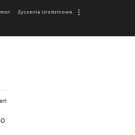
umor
Życzenia Urodzinowe
leń
30