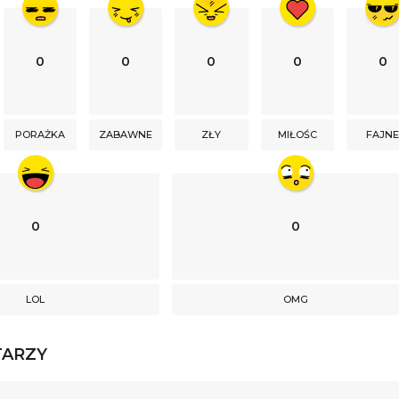
0
0
0
0
0
PORAŻKA
ZABAWNE
ZŁY
MIŁOŚC
FAJN
0
0
LOL
OMG
TARZY