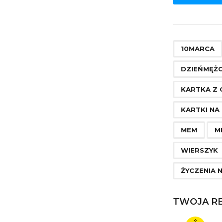
o
s
t
P
10MARCA
a
DZIEŃMĘŻ
g
KARTKA Z 
i
KARTKI NA
n
a
MEM
M
t
WIERSZYK
i
ŻYCZENIA 
o
n
TWOJA RE