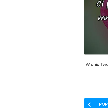
W dniu Twoj
P
POP