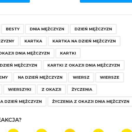
,
,
,
,
,
,
,
,
,
,
,
,
,
,
,
,
,
,
,
,
,
BESTY
DNIA MĘŻCZYZN
DZIEŃ MĘŻCZYZN
CZYZNY
KARTKA
KARTKA NA DZIEŃ MĘŻCZYZN
OKAZJI DNIA MĘŻCZYZN
KARTKI
 DZIEŃ MĘŻCZYZN
KARTKI Z OKAZJI DNIA MĘŻCZYZN
EMY
NA DZIEŃ MĘŻCZYZN
WIERSZ
WIERSZE
WIERSZYKI
Z OKAZJI
ŻYCZENIA
NA DZIEŃ MĘŻCZYZN
ŻYCZENIA Z OKAZJI DNIA MĘŻCZYZN
AKCJA?