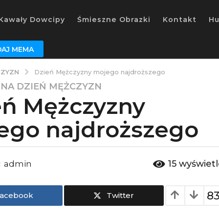
Kawały Dowcipy
Śmieszne Obrazki
Kontakt
H
AJ MEMA
CZYZN
Dzień Mężczyzny mojego najdroższego
 NA DZIEŃ MĘŻCZYZN
eń Mężczyzny
ego najdroższego
15
wyświet
admin
:
8
acebook
Twitter