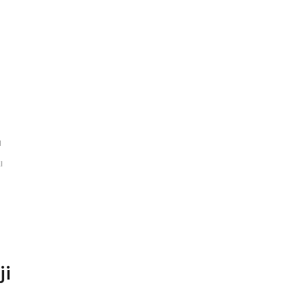
,
N
,
I
,
ji