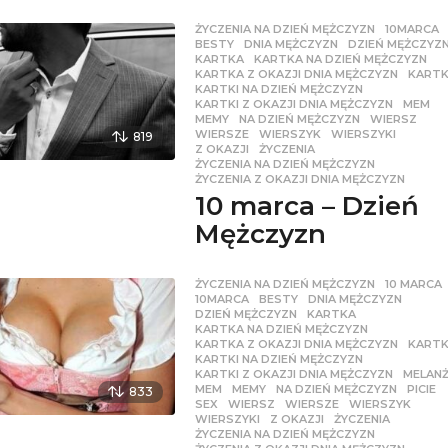
ŻYCZENIA NA DZIEŃ MĘŻCZYZN
10MARCA
BESTY
,
DNIA MĘŻCZYZN
,
DZIEŃ MĘŻCZYZ
KARTKA
,
KARTKA NA DZIEŃ MĘŻCZYZN
,
KARTKA Z OKAZJI DNIA MĘŻCZYZN
,
KARTK
KARTKI NA DZIEŃ MĘŻCZYZN
,
KARTKI Z OKAZJI DNIA MĘŻCZYZN
,
MEM
,
MEMY
,
NA DZIEŃ MĘŻCZYZN
,
WIERSZ
,
WIERSZE
,
WIERSZYK
,
WIERSZYKI
,
819
Z OKAZJI
,
ŻYCZENIA
,
ŻYCZENIA NA DZIEŃ MĘŻCZYZN
,
ŻYCZENIA Z OKAZJI DNIA MĘŻCZYZN
10 marca – Dzień
Mężczyzn
ŻYCZENIA NA DZIEŃ MĘŻCZYZN
10 MARCA
10MARCA
,
BESTY
,
DNIA MĘŻCZYZN
,
DZIEŃ MĘŻCZYZN
,
KARTKA
,
KARTKA NA DZIEŃ MĘŻCZYZN
,
KARTKA Z OKAZJI DNIA MĘŻCZYZN
,
KARTK
KARTKI NA DZIEŃ MĘŻCZYZN
,
KARTKI Z OKAZJI DNIA MĘŻCZYZN
,
MELAN
MEM
,
MEMY
,
NA DZIEŃ MĘŻCZYZN
,
PICIE
833
SEX
,
WIERSZ
,
WIERSZE
,
WIERSZYK
,
WIERSZYKI
,
Z OKAZJI
,
ŻYCZENIA
,
ŻYCZENIA NA DZIEŃ MĘŻCZYZN
,