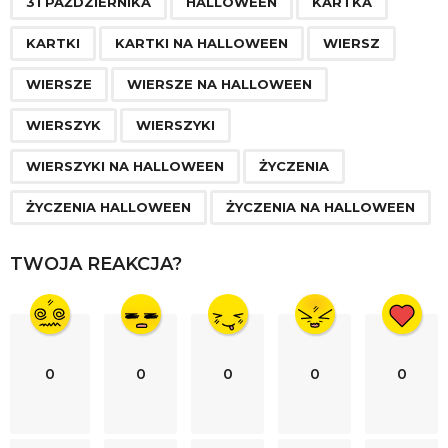
a
31 PAŹDZIERNIKA
HALLOWEEN
KARTKA
g
KARTKI
KARTKI NA HALLOWEEN
WIERSZ
i
n
WIERSZE
WIERSZE NA HALLOWEEN
a
WIERSZYK
WIERSZYKI
t
i
WIERSZYKI NA HALLOWEEN
ŻYCZENIA
o
ŻYCZENIA HALLOWEEN
ŻYCZENIA NA HALLOWEEN
n
TWOJA REAKCJA?
0
0
0
0
0