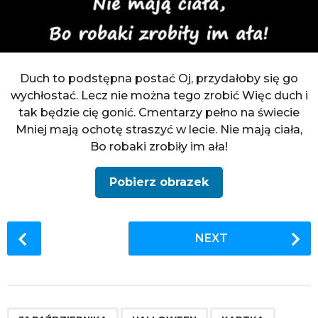
Duch to podstępna postać Oj, przydałoby się go
wychłostać. Lecz nie można tego zrobić Więc duch i
tak będzie cię gonić. Cmentarzy pełno na świecie
Mniej mają ochotę straszyć w lecie. Nie mają ciała,
Bo robaki zrobiły im ała!
Pobierz obrazek
P
NEXT
o
s
t
P
,
,
,
,
,
,
,
,
,
,
,
,
,