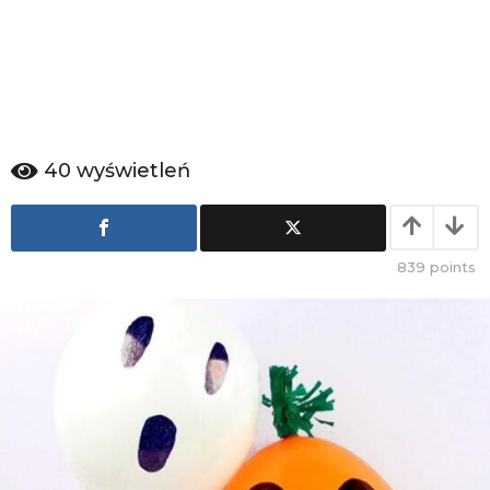
a
g
o
40
wyświetleń
839
points