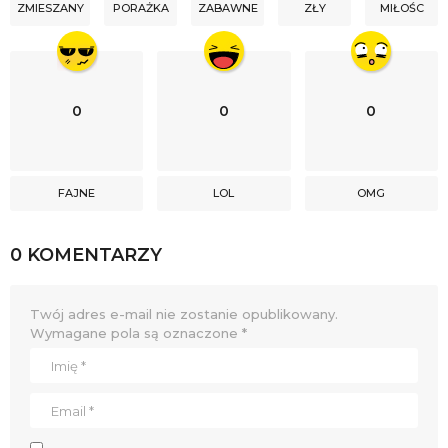
ZMIESZANY
PORAŻKA
ZABAWNE
ZŁY
MIŁOŚC
0
0
0
FAJNE
LOL
OMG
0 KOMENTARZY
Twój adres e-mail nie zostanie opublikowany.
Wymagane pola są oznaczone
*