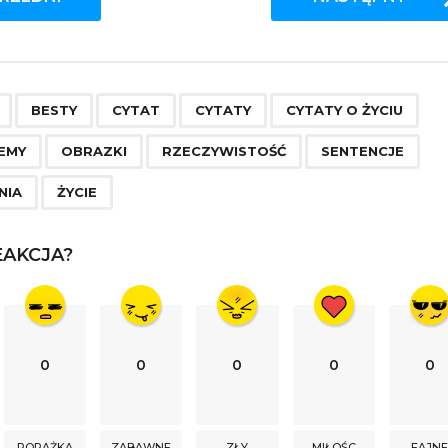
,
,
,
,
,
,
,
,
,
,
,
BESTY
CYTAT
CYTATY
CYTATY O ŻYCIU
EMY
OBRAZKI
RZECZYWISTOŚĆ
SENTENCJE
NIA
ŻYCIE
AKCJA?
0
0
0
0
0
PORAŻKA
ZABAWNE
ZŁY
MIŁOŚC
FAJN