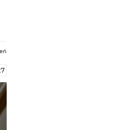
leń
27