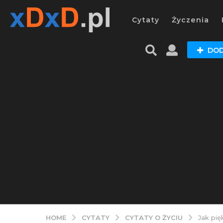
Cytaty
Życzenia
DOD
CYTATY
CYTATY O ŻYCIU
HOME
Jak pię