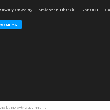
Kawały Dowcipy
Śmieszne Obrazki
Kontakt
H
AJ MEMA
kne by nie były wspomnienia