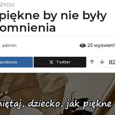
 ŻYCIU
piękne by nie były
omnienia
25
wyświet
admin
:
8
acebook
Twitter