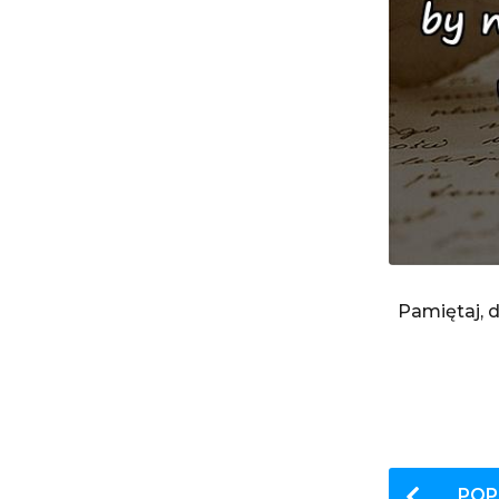
Pamiętaj, d
P
POP