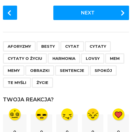
P
NEXT
o
s
t
P
,
,
,
,
,
,
,
,
,
,
,
,
,
a
AFORYZMY
BESTY
CYTAT
CYTATY
g
CYTATY O ŻYCIU
HARMONIA
LOVSY
MEM
i
n
MEMY
OBRAZKI
SENTENCJE
SPOKÓJ
a
TE MYŚLI
ŻYCIE
t
i
TWOJA REAKCJA?
o
n
0
0
0
0
0