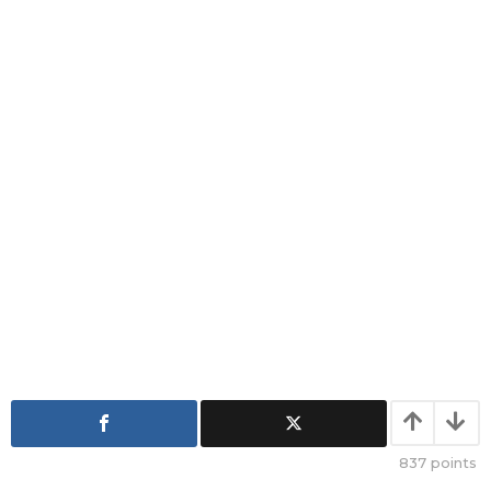
a
g
o
837
points