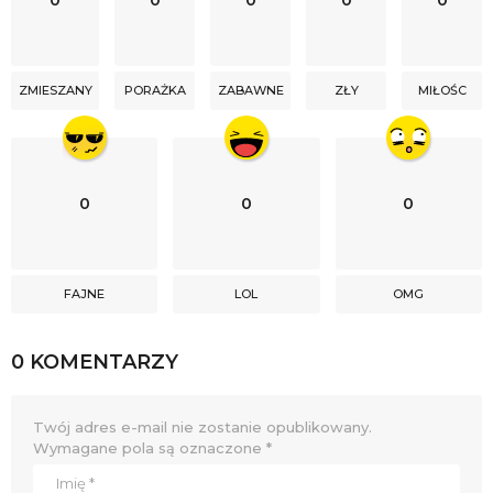
ZMIESZANY
PORAŻKA
ZABAWNE
ZŁY
MIŁOŚC
0
0
0
FAJNE
LOL
OMG
0 KOMENTARZY
Twój adres e-mail nie zostanie opublikowany.
Wymagane pola są oznaczone
*