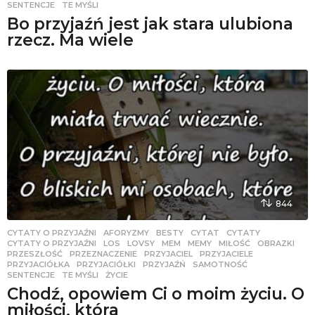
SENTENCJE
,
TE MYŚLI
Bo przyjaźń jest jak stara ulubiona
rzecz. Ma wiele
844
CYTATY O PRZYJAŹNI
AFORYZMY
,
BESTY
,
CYTAT
,
CYTATY
,
CYTATY O PRZYJAŹNI
,
LOS
,
LOVSY
,
MEM
,
MEMY
,
MIŁOŚĆ
,
OBRAZKI
,
PRZESZŁOŚĆ
,
PRZEZNACZENIE
,
PRZYJACIEL
,
PRZYJACIELE
,
PRZYJACIÓŁKA
,
PRZYJACIÓŁKI
,
PRZYJAŹŃ
,
SAMOTNOŚĆ
,
SENTENCJE
,
TE MYŚLI
,
ŻYCIE
Chodź, opowiem Ci o moim życiu. O
miłości, która