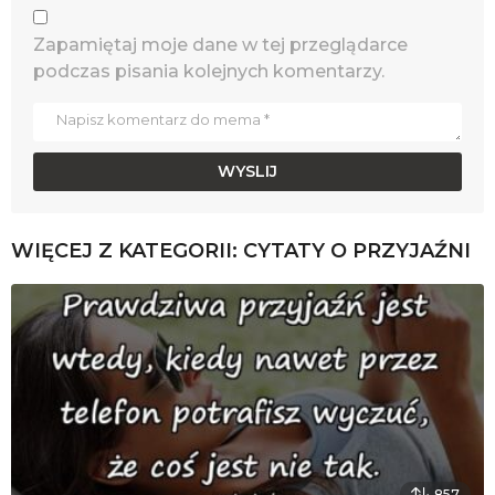
Zapamiętaj moje dane w tej przeglądarce
podczas pisania kolejnych komentarzy.
WIĘCEJ Z KATEGORII:
CYTATY O PRZYJAŹNI
857