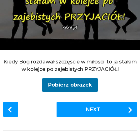
Kiedy Bóg rozdawał szczęście w miłości, to ja stałam
w kolejce po zajebistych PRZYJACIÓŁ!
Pobierz obrazek
P
NEXT
o
s
t
P