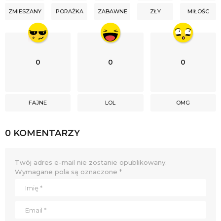
ZMIESZANY
PORAŻKA
ZABAWNE
ZŁY
MIŁOŚC
0
0
0
FAJNE
LOL
OMG
0 KOMENTARZY
Twój adres e-mail nie zostanie opublikowany.
Wymagane pola są oznaczone
*