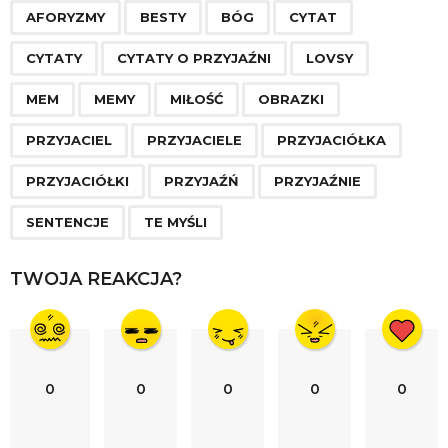
,
,
,
,
,
,
,
,
,
,
,
,
,
,
,
,
,
,
a
AFORYZMY
BESTY
BÓG
CYTAT
g
CYTATY
CYTATY O PRZYJAŹNI
LOVSY
i
n
MEM
MEMY
MIŁOŚĆ
OBRAZKI
a
PRZYJACIEL
PRZYJACIELE
PRZYJACIÓŁKA
t
i
PRZYJACIÓŁKI
PRZYJAŹŃ
PRZYJAŹNIE
o
SENTENCJE
TE MYŚLI
n
TWOJA REAKCJA?
0
0
0
0
0