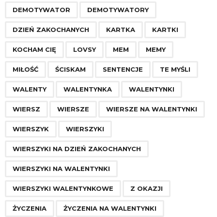
g
DEMOTYWATOR
DEMOTYWATORY
i
n
DZIEŃ ZAKOCHANYCH
KARTKA
KARTKI
a
KOCHAM CIĘ
LOVSY
MEM
MEMY
t
i
MIŁOŚĆ
ŚCISKAM
SENTENCJE
TE MYŚLI
o
WALENTY
WALENTYNKA
WALENTYNKI
n
WIERSZ
WIERSZE
WIERSZE NA WALENTYNKI
WIERSZYK
WIERSZYKI
WIERSZYKI NA DZIEŃ ZAKOCHANYCH
WIERSZYKI NA WALENTYNKI
WIERSZYKI WALENTYNKOWE
Z OKAZJI
ŻYCZENIA
ŻYCZENIA NA WALENTYNKI