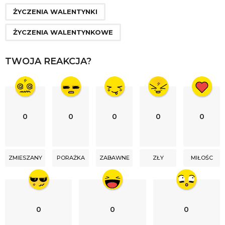
ŻYCZENIA WALENTYNKI
ŻYCZENIA WALENTYNKOWE
TWOJA REAKCJA?
0
0
0
0
0
ZMIESZANY
PORAŻKA
ZABAWNE
ZŁY
MIŁOŚC
0
0
0