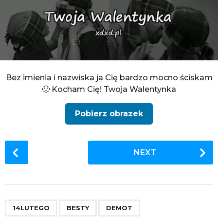
Bez imienia i nazwiska ja Cię bardzo mocno ściskam
🙂 Kocham Cię! Twoja Walentynka
Pobierz obrazek
P
NEXT
o
s
t
P
,
,
,
,
,
,
,
,
,
,
,
,
,
,
,
,
,
,
,
,
,
,
,
,
,
,
,
,
,
,
,
a
14LUTEGO
BESTY
DEMOT