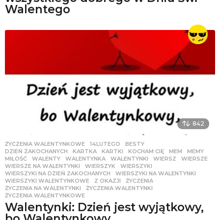
Walentego
842
ŻYCZENIA WALENTYNKOWE
14LUTEGO
,
BESTY
,
DZIEŃ ZAKOCHANYCH
,
KARTKA
,
KARTKI
,
KOCHAM CIĘ
,
MEM
,
MEMY
,
MIŁOŚĆ
,
WALENTY
,
WALENTYNKA
,
WALENTYNKI
,
WIERSZ
,
WIERSZE
,
WIERSZE NA WALENTYNKI
,
WIERSZYK
,
WIERSZYKI
,
WIERSZYKI NA DZIEŃ ZAKOCHANYCH
,
WIERSZYKI NA WALENTYNKI
,
WIERSZYKI WALENTYNKOWE
,
Z OKAZJI
,
ŻYCZENIA
,
ŻYCZENIA NA WALENTYNKI
,
ŻYCZENIA WALENTYNKI
,
ŻYCZENIA WALENTYNKOWE
Walentynki: Dzień jest wyjątkowy,
bo Walentynkowy