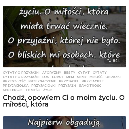
844
CYTATY O PRZYJAŹNI
AFORYZMY
,
BESTY
,
CYTAT
,
CYTATY
,
CYTATY O PRZYJAŹNI
,
LOS
,
LOVSY
,
MEM
,
MEMY
,
MIŁOŚĆ
,
OBRAZKI
,
PRZESZŁOŚĆ
,
PRZEZNACZENIE
,
PRZYJACIEL
,
PRZYJACIELE
,
PRZYJACIÓŁKA
,
PRZYJACIÓŁKI
,
PRZYJAŹŃ
,
SAMOTNOŚĆ
,
SENTENCJE
,
TE MYŚLI
,
ŻYCIE
Chodź, opowiem Ci o moim życiu. O
miłości, która