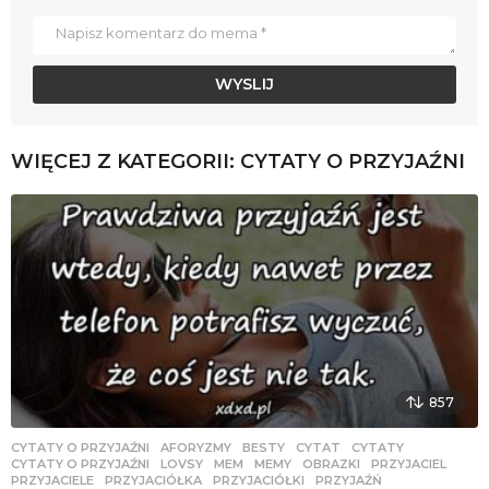
WIĘCEJ Z KATEGORII:
CYTATY O PRZYJAŹNI
857
CYTATY O PRZYJAŹNI
AFORYZMY
,
BESTY
,
CYTAT
,
CYTATY
,
CYTATY O PRZYJAŹNI
,
LOVSY
,
MEM
,
MEMY
,
OBRAZKI
,
PRZYJACIEL
,
PRZYJACIELE
,
PRZYJACIÓŁKA
,
PRZYJACIÓŁKI
,
PRZYJAŹŃ
,