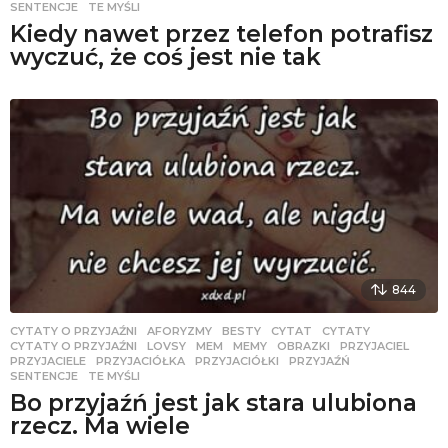
SENTENCJE
,
TE MYŚLI
Kiedy nawet przez telefon potrafisz
wyczuć, że coś jest nie tak
844
CYTATY O PRZYJAŹNI
AFORYZMY
,
BESTY
,
CYTAT
,
CYTATY
,
CYTATY O PRZYJAŹNI
,
LOVSY
,
MEM
,
MEMY
,
OBRAZKI
,
PRZYJACIEL
,
PRZYJACIELE
,
PRZYJACIÓŁKA
,
PRZYJACIÓŁKI
,
PRZYJAŹŃ
,
SENTENCJE
,
TE MYŚLI
Bo przyjaźń jest jak stara ulubiona
rzecz. Ma wiele