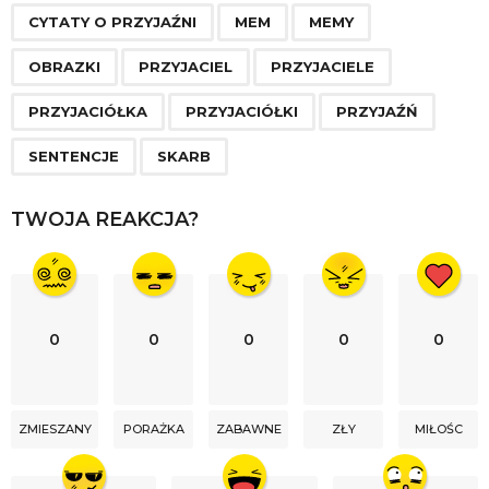
g
CYTATY O PRZYJAŹNI
MEM
MEMY
i
n
OBRAZKI
PRZYJACIEL
PRZYJACIELE
a
PRZYJACIÓŁKA
PRZYJACIÓŁKI
PRZYJAŹŃ
t
i
SENTENCJE
SKARB
o
n
TWOJA REAKCJA?
0
0
0
0
0
ZMIESZANY
PORAŻKA
ZABAWNE
ZŁY
MIŁOŚC