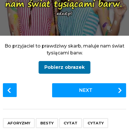
Bo przyjaciel to prawdziwy skarb, maluje nam świat
tysiącami barw.
Pobierz obrazek
P
NEXT
o
s
t
P
,
,
,
,
,
,
,
,
,
,
,
,
,
,
a
AFORYZMY
BESTY
CYTAT
CYTATY