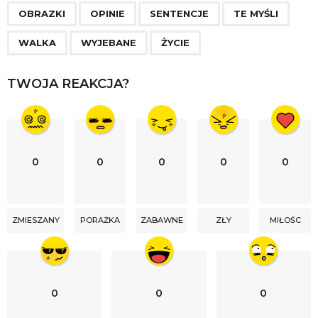
n
OBRAZKI
OPINIE
SENTENCJE
TE MYŚLI
a
WALKA
WYJEBANE
ŻYCIE
t
i
TWOJA REAKCJA?
o
n
0
0
0
0
0
ZMIESZANY
PORAŻKA
ZABAWNE
ZŁY
MIŁOŚC
0
0
0