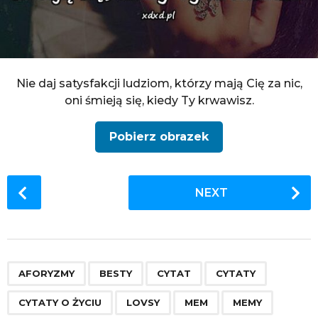
Nie daj satysfakcji ludziom, którzy mają Cię za nic,
oni śmieją się, kiedy Ty krwawisz.
Pobierz obrazek
P
NEXT
o
s
t
P
,
,
,
,
,
,
,
,
,
,
,
,
,
,
a
AFORYZMY
BESTY
CYTAT
CYTATY
g
CYTATY O ŻYCIU
LOVSY
MEM
MEMY
i