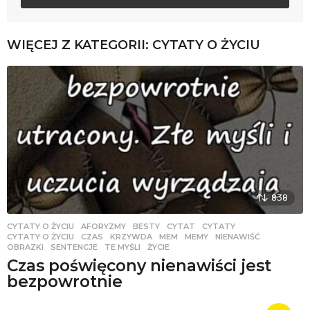
WIĘCEJ Z KATEGORII:
CYTATY O ŻYCIU
838
CYTATY O ŻYCIU
AFORYZMY
,
BESTY
,
CYTAT
,
CYTATY
,
CYTATY O ŻYCIU
,
CZAS
,
KRZYWDA
,
MEM
,
MEMY
,
NIENAWIŚĆ
,
OBRAZKI
,
SENTENCJE
,
TE MYŚLI
,
ŻYCIE
Czas poświęcony nienawiści jest
bezpowrotnie