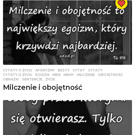
816
CYTATY O ŻYCIU
AFORYZMY
,
BESTY
,
CYTAT
,
CYTATY
,
CYTATY O ŻYCIU
,
EGOIZM
,
MEM
,
MEMY
,
MILCZENIE
,
OBOJĘTNOŚĆ
,
OBRAZKI
,
SENTENCJE
,
ŻYCIE
Milczenie i obojętność