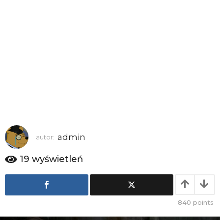
a
g
o
admin
autor:
19
wyświetleń
840
points