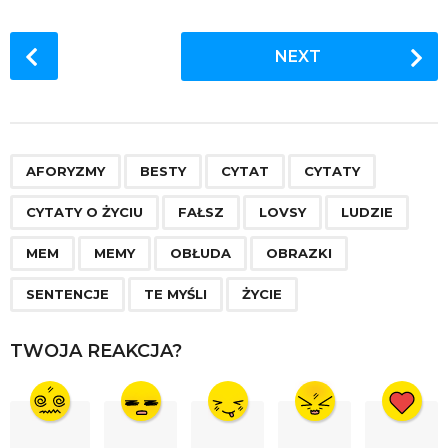
P
NEXT
o
s
t
P
,
,
,
,
,
,
,
,
,
,
,
,
,
,
a
AFORYZMY
BESTY
CYTAT
CYTATY
g
CYTATY O ŻYCIU
FAŁSZ
LOVSY
LUDZIE
i
n
MEM
MEMY
OBŁUDA
OBRAZKI
a
SENTENCJE
TE MYŚLI
ŻYCIE
t
i
TWOJA REAKCJA?
o
n