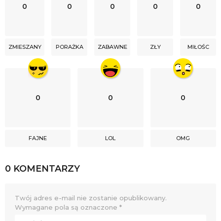
0
0
0
0
0
ZMIESZANY
PORAŻKA
ZABAWNE
ZŁY
MIŁOŚC
0
0
0
FAJNE
LOL
OMG
0 KOMENTARZY
Twój adres e-mail nie zostanie opublikowany.
Wymagane pola są oznaczone
*