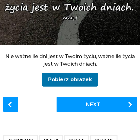
Nie ważne ile dni jest w Twoim życiu, ważne ile życia
jest w Twoich dniach.
Pobierz obrazek
P
NEXT
o
s
t
P
,
,
,
,
,
,
,
,
,
,
,
,