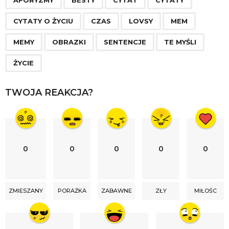
a
AFORYZMY
BESTY
CYTAT
CYTATY
g
CYTATY O ŻYCIU
CZAS
LOVSY
MEM
i
n
MEMY
OBRAZKI
SENTENCJE
TE MYŚLI
a
ŻYCIE
t
i
TWOJA REAKCJA?
o
n
0
0
0
0
0
ZMIESZANY
PORAŻKA
ZABAWNE
ZŁY
MIŁOŚC