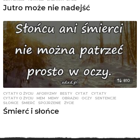
Jutro może nie nadejść
810
CYTATY O ŻYCIU
AFORYZMY
,
BESTY
,
CYTAT
,
CYTATY
,
CYTATY O ŻYCIU
,
MEM
,
MEMY
,
OBRAZKI
,
OCZY
,
SENTENCJE
,
SŁOŃCE
,
ŚMIERĆ
,
SPOJRZENIE
,
ŻYCIE
Śmierć i słońce