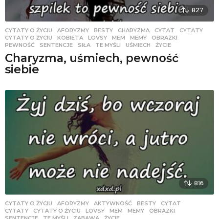
827
CYTATY O ŻYCIU
AFORYZMY
,
BESTY
,
CHARYZMA
,
CYTAT
,
CYTATY
,
CYTATY O ŻYCIU
,
KOBIETA
,
LOVSY
,
MEM
,
MEMY
,
OBRAZKI
,
PEWNOŚĆ
,
SENTENCJE
,
SIŁA
,
TE MYŚLI
,
UŚMIECH
,
ŻYCIE
Charyzma, uśmiech, pewność
siebie
816
CYTATY O ŻYCIU
AFORYZMY
,
AKTYWNOŚĆ
,
BESTY
,
CYTAT
,
CYTATY
,
CYTATY O ŻYCIU
,
LOVSY
,
MEM
,
MEMY
,
OBRAZKI
,
SENTENCJE
,
TE MYŚLI
,
ZABAWA
,
ŻYCIE