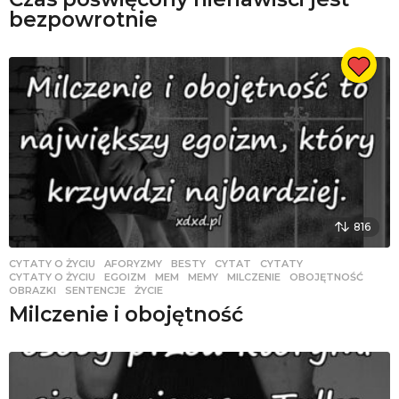
bezpowrotnie
816
CYTATY O ŻYCIU
AFORYZMY
,
BESTY
,
CYTAT
,
CYTATY
,
CYTATY O ŻYCIU
,
EGOIZM
,
MEM
,
MEMY
,
MILCZENIE
,
OBOJĘTNOŚĆ
,
OBRAZKI
,
SENTENCJE
,
ŻYCIE
Milczenie i obojętność