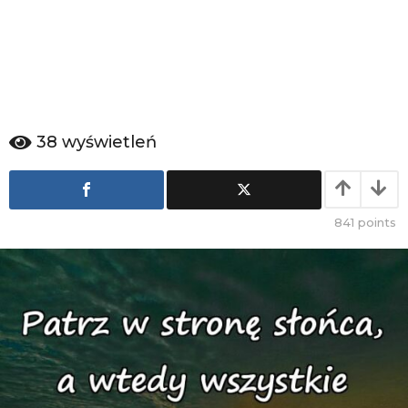
a
g
o
38
wyświetleń
841
points