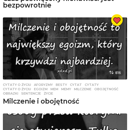
bezpowrotnie
816
CYTATY O ŻYCIU
AFORYZMY
,
BESTY
,
CYTAT
,
CYTATY
,
CYTATY O ŻYCIU
,
EGOIZM
,
MEM
,
MEMY
,
MILCZENIE
,
OBOJĘTNOŚĆ
,
OBRAZKI
,
SENTENCJE
,
ŻYCIE
Milczenie i obojętność