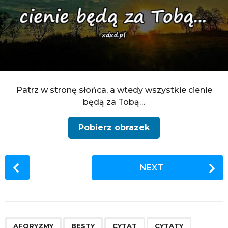
Patrz w stronę słońca, a wtedy wszystkie cienie
będą za Tobą…
Pobierz obrazek
P
NEXT
o
s
t
P
,
,
,
,
,
,
,
,
,
,
,
,
,
AFORYZMY
BESTY
CYTAT
CYTATY