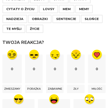
a
g
CYTATY O ŻYCIU
LOVSY
MEM
MEMY
i
n
NADZIEJA
OBRAZKI
SENTENCJE
SŁOŃCE
a
TE MYŚLI
ŻYCIE
t
i
TWOJA REAKCJA?
o
n
0
0
0
0
0
ZMIESZANY
PORAŻKA
ZABAWNE
ZŁY
MIŁOŚC