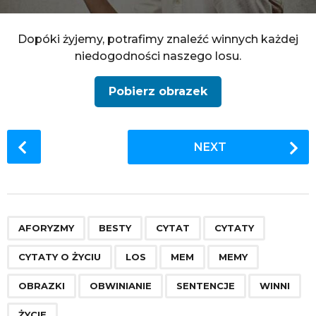
Dopóki żyjemy, potrafimy znaleźć winnych każdej
niedogodności naszego losu.
Pobierz obrazek
P
NEXT
o
s
t
P
,
,
,
,
,
,
,
,
,
,
,
,
a
AFORYZMY
BESTY
CYTAT
CYTATY
g
CYTATY O ŻYCIU
LOS
MEM
MEMY
i
n
OBRAZKI
OBWINIANIE
SENTENCJE
WINNI
a
ŻYCIE