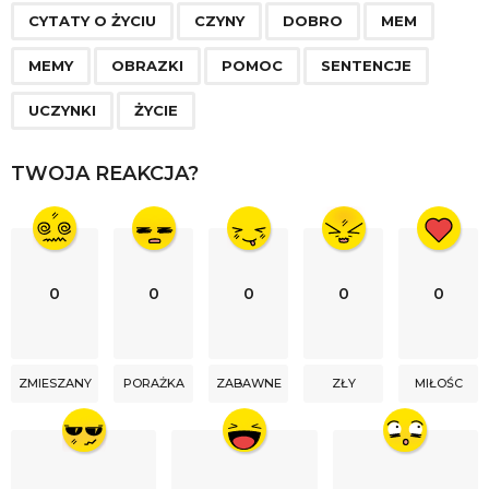
g
CYTATY O ŻYCIU
CZYNY
DOBRO
MEM
i
n
MEMY
OBRAZKI
POMOC
SENTENCJE
a
UCZYNKI
ŻYCIE
t
i
TWOJA REAKCJA?
o
n
0
0
0
0
0
ZMIESZANY
PORAŻKA
ZABAWNE
ZŁY
MIŁOŚC