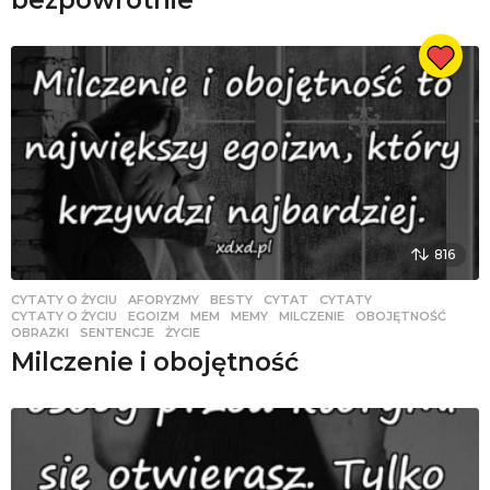
bezpowrotnie
816
CYTATY O ŻYCIU
AFORYZMY
,
BESTY
,
CYTAT
,
CYTATY
,
CYTATY O ŻYCIU
,
EGOIZM
,
MEM
,
MEMY
,
MILCZENIE
,
OBOJĘTNOŚĆ
,
OBRAZKI
,
SENTENCJE
,
ŻYCIE
Milczenie i obojętność