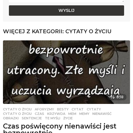
WIĘCEJ Z KATEGORII:
CYTATY O ŻYCIU
838
CYTATY O ŻYCIU
AFORYZMY
,
BESTY
,
CYTAT
,
CYTATY
,
CYTATY O ŻYCIU
,
CZAS
,
KRZYWDA
,
MEM
,
MEMY
,
NIENAWIŚĆ
,
OBRAZKI
,
SENTENCJE
,
TE MYŚLI
,
ŻYCIE
Czas poświęcony nienawiści jest