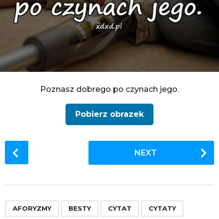
Poznasz dobrego po czynach jego.
Pobierz obrazek
P
NEXT
o
s
t
P
,
,
,
,
,
,
,
,
,
,
,
,
,
a
AFORYZMY
BESTY
CYTAT
CYTATY