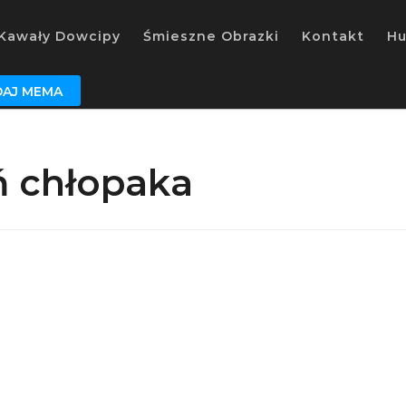
Kawały Dowcipy
Śmieszne Obrazki
Kontakt
H
AJ MEMA
ń chłopaka