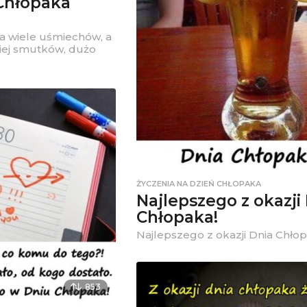
 Chłopaka
ka wiele uśmiechów, a
niej smutków, dużo
ŻYCZENIA NA DZIEŃ CHŁOPAKA
Najlepszego z okazji
Chłopaka!
Najlepszego z okazji Dnia Chłop
853