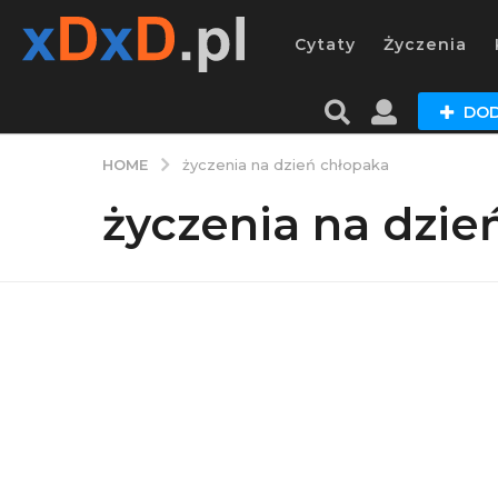
Cytaty
Życzenia
DOD
HOME
życzenia na dzień chłopaka
życzenia na dzie