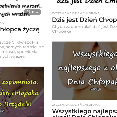
824
ŻYCZENIA NA DZIEŃ CHŁOPAKA
Dziś jest Dzień Chło
KA
Chyba zapomniałaś dziś jest Dz
chłopca życzę
Chłopaka
życzę Ci: Gwiazdki z
eba, samych radości, ze
miłości, spełnienia
nych wrażeń.
ŻYCZENIA NA DZIEŃ CHŁOPAKA
Wszystkiego najleps