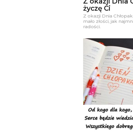
Z okazji Dnia
życzę Ci
Z okazji Dnia Chłopa
mało złości, jak najm
radości.