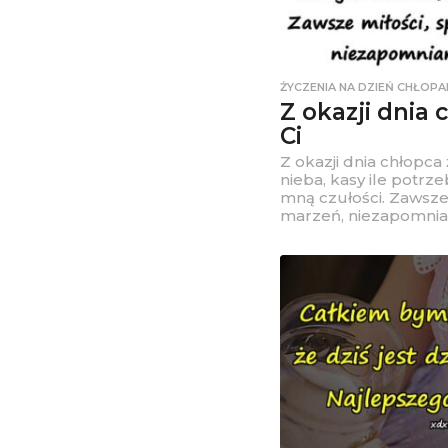
ŻYCZENIA NA DZIEŃ CHŁOPA
Z okazji dnia 
Ci
Z okazji dnia chłopca 
nieba, kasy ile potrz
mną czułości. Zawsze 
marzeń, niezapomnia