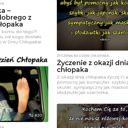
KA
a –
dobrego z
hłopaka
o komu do tego?!
o, od kogo dostało.
 w Dniu Chłopaka!
ŻYCZENIA NA DZIEŃ CHŁOPAKA
Życzenie z okazji dni
chłopaka
Z okazji dnia chłopaka życzę Ci 
pomocny jak komputer, szybki j
skuter, sympatyczny jak maskot
słodziutki jak szarlotka.
820
KA