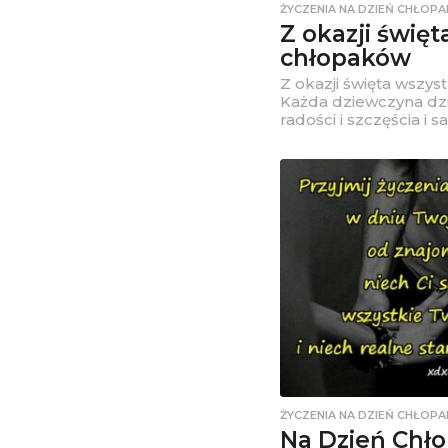
ŻYCZENIA NA DZIEŃ CHŁOPA
Z okazji święt
chłopaków
Z okazji święta wszy
Każda dziewczyna dzi
radości i szczęścia i s
ŻYCZENIA NA DZIEŃ CHŁOPA
Na Dzień Chło