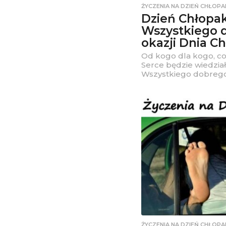
ŻYCZENIA NA DZIEŃ CHŁOPA
Dzień Chłopak
Wszystkiego 
okazji Dnia C
Od kogo dla kogo, c
Serce będzie wiedział
Wszystkiego dobrego
ŻYCZENIA NA DZIEŃ CHŁOPA