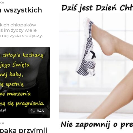
KA
a wszystkich
stkich chłopaków
ś im życzy wiele
amej życia słodyczy.
846
KA
paka przyjmij