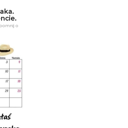
paka.
ncie.
apomnij o