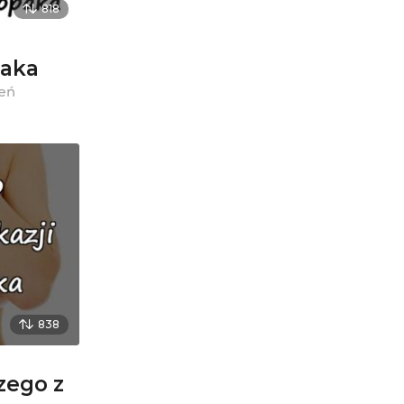
818
paka
ień
838
zego z