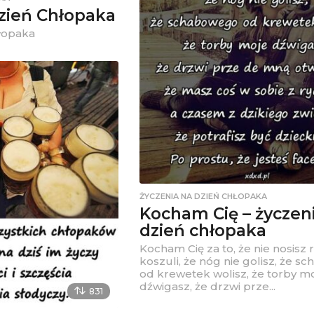
zień Chłopaka
łopaka
ŻYCZENIA NA DZIEŃ CHŁOPAKA
Kocham Cię – życzen
dzień chłopaka
Kocham Cię za to, że nie nosisz 
koszuli, że nóg nie golisz, że 
od krewetek wolisz, że torby m
dźwigasz, że drzwi prze...
831