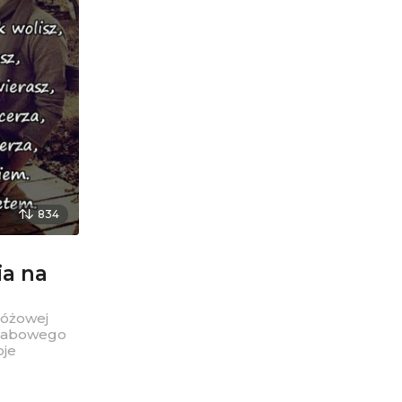
834
ia na
różowej
schabowego
oje