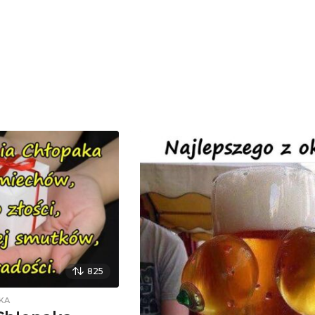
825
KA