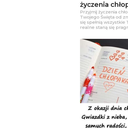
życzenia chło
Przyjmij życzenia chł
Twojego Święta od zn
się spełnią wszystkie
realne staną się pragn