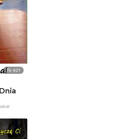
827
 Dnia
aka!