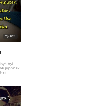
824
a
abyś był
ak japoński
ka i