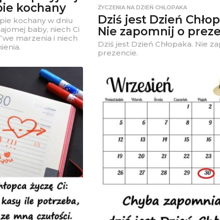
pie kochany
ŻYCZENIA NA DZIEŃ CHŁOPAKA
Dziś jest Dzień Chło
opie kochany w dniu
Nie zapomnij o preze
ajomej baby, niech Ci
 Twe marzenia i niech
Dziś jest Dzień Chłopaka. Nie z
ienia.
prezencie.