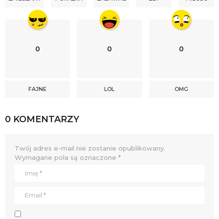
0
0
0
FAJNE
LOL
OMG
0 KOMENTARZY
Twój adres e-mail nie zostanie opublikowany.
Wymagane pola są oznaczone
*