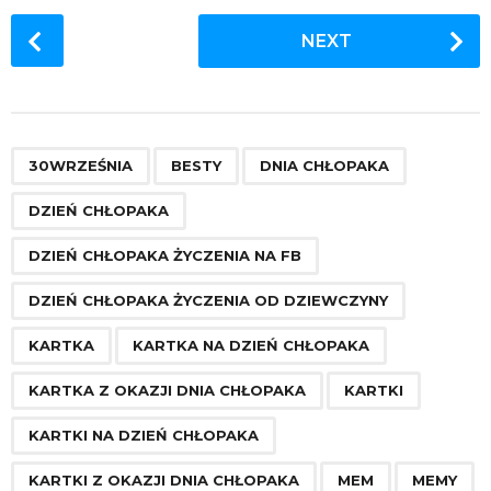
P
NEXT
o
s
t
P
,
,
,
,
,
,
,
,
,
,
,
,
,
,
,
,
,
,
,
,
,
,
,
,
a
30WRZEŚNIA
BESTY
DNIA CHŁOPAKA
g
DZIEŃ CHŁOPAKA
i
n
DZIEŃ CHŁOPAKA ŻYCZENIA NA FB
a
DZIEŃ CHŁOPAKA ŻYCZENIA OD DZIEWCZYNY
t
i
KARTKA
KARTKA NA DZIEŃ CHŁOPAKA
o
KARTKA Z OKAZJI DNIA CHŁOPAKA
KARTKI
n
KARTKI NA DZIEŃ CHŁOPAKA
KARTKI Z OKAZJI DNIA CHŁOPAKA
MEM
MEMY