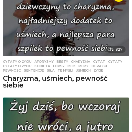
827
CYTATY O ŻYCIU
AFORYZMY
,
BESTY
,
CHARYZMA
,
CYTAT
,
CYTATY
,
CYTATY O ŻYCIU
,
KOBIETA
,
LOVSY
,
MEM
,
MEMY
,
OBRAZKI
,
PEWNOŚĆ
,
SENTENCJE
,
SIŁA
,
TE MYŚLI
,
UŚMIECH
,
ŻYCIE
Charyzma, uśmiech, pewność
siebie