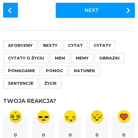
P
NEXT
o
s
t
P
,
,
,
,
,
,
,
,
,
,
,
,
a
AFORYZMY
BESTY
CYTAT
CYTATY
g
CYTATY O ŻYCIU
MEM
MEMY
OBRAZKI
i
n
POMAGANIE
POMOC
RATUNEK
a
SENTENCJE
ŻYCIE
t
i
TWOJA REAKCJA?
o
n
0
0
0
0
0