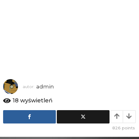
a
g
o
admin
autor:
18
wyświetleń
826
points