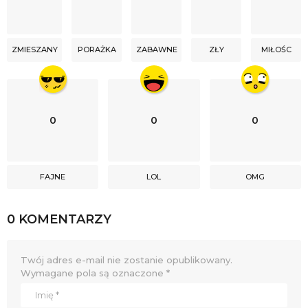
ZMIESZANY
PORAŻKA
ZABAWNE
ZŁY
MIŁOŚC
0
0
0
FAJNE
LOL
OMG
0 KOMENTARZY
Twój adres e-mail nie zostanie opublikowany.
Wymagane pola są oznaczone
*