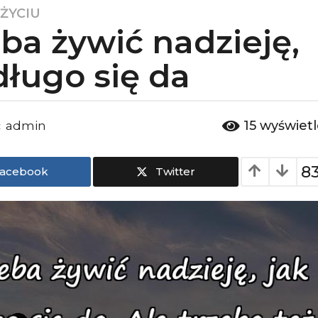
 ŻYCIU
ba żywić nadzieję,
długo się da
15
wyświet
admin
:
8
acebook
Twitter