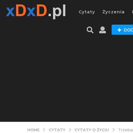
Cytaty
Życzenia
DOD
CYTATY
CYTATY O ŻYCIU
HOME
Trzeba 