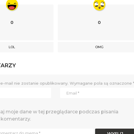
0
0
LOL
OMG
TARZY
e-mail nie zostanie opublikowany.
Wymagane pola są oznaczone
j moje dane w tej przeglądarce podczas pisania
 komentarzy.