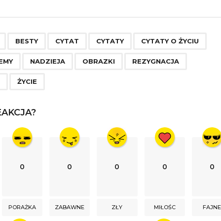
,
,
,
,
,
,
,
,
,
,
,
BESTY
CYTAT
CYTATY
CYTATY O ŻYCIU
EMY
NADZIEJA
OBRAZKI
REZYGNACJA
E
ŻYCIE
AKCJA?
0
0
0
0
0
PORAŻKA
ZABAWNE
ZŁY
MIŁOŚC
FAJN