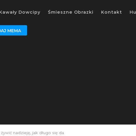
Kawały Dowcipy
Śmieszne Obrazki
Kontakt
H
AJ MEMA
żywić nadzieję, jak długo się da