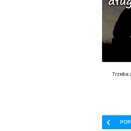
Trzeba ż
P
POP
o