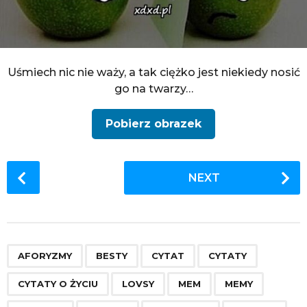
Uśmiech nic nie waży, a tak ciężko jest niekiedy nosić
go na twarzy…
Pobierz obrazek
P
NEXT
o
s
t
P
,
,
,
,
,
,
,
,
,
,
,
,
,
a
AFORYZMY
BESTY
CYTAT
CYTATY
g
CYTATY O ŻYCIU
LOVSY
MEM
MEMY
i