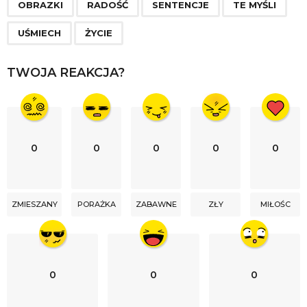
n
OBRAZKI
RADOŚĆ
SENTENCJE
TE MYŚLI
a
UŚMIECH
ŻYCIE
t
i
TWOJA REAKCJA?
o
n
0
0
0
0
0
ZMIESZANY
PORAŻKA
ZABAWNE
ZŁY
MIŁOŚC
0
0
0