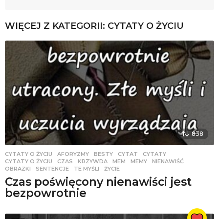
WIĘCEJ Z KATEGORII:
CYTATY O ŻYCIU
838
CYTATY O ŻYCIU
AFORYZMY
,
BESTY
,
CYTAT
,
CYTATY
,
CYTATY O ŻYCIU
,
CZAS
,
KRZYWDA
,
MEM
,
MEMY
,
NIENAWIŚĆ
,
OBRAZKI
,
SENTENCJE
,
TE MYŚLI
,
ŻYCIE
Czas poświęcony nienawiści jest
bezpowrotnie