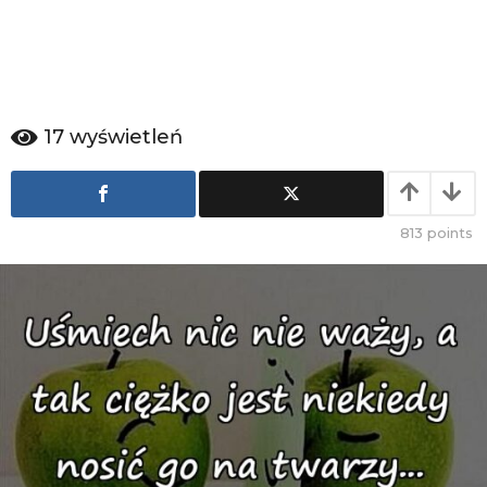
a
g
o
17
wyświetleń
813
points