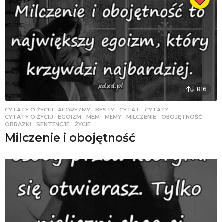
816
CYTATY O ŻYCIU
AFORYZMY
,
BESTY
,
CYTAT
,
CYTATY
,
CYTATY O ŻYCIU
,
EGOIZM
,
MEM
,
MEMY
,
MILCZENIE
,
OBOJĘTNOŚĆ
,
OBRAZKI
,
SENTENCJE
,
ŻYCIE
Milczenie i obojętność