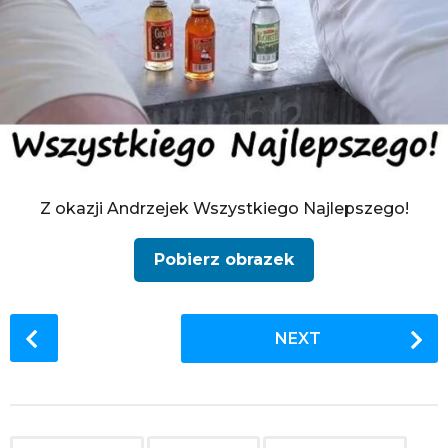
Z okazji Andrzejek Wszystkiego Najlepszego!
Pobierz obrazek
P
NEXT
o
s
t
P
,
,
,
,
,
,
,
,
,
,
,
,
,
,
,
,
,
,
,
,
,
,