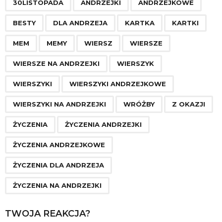
a
30LISTOPADA
ANDRZEJKI
ANDRZEJKOWE
g
BESTY
DLA ANDRZEJA
KARTKA
KARTKI
i
n
MEM
MEMY
WIERSZ
WIERSZE
a
WIERSZE NA ANDRZEJKI
WIERSZYK
t
i
WIERSZYKI
WIERSZYKI ANDRZEJKOWE
o
WIERSZYKI NA ANDRZEJKI
WRÓŻBY
Z OKAZJI
n
ŻYCZENIA
ŻYCZENIA ANDRZEJKI
ŻYCZENIA ANDRZEJKOWE
ŻYCZENIA DLA ANDRZEJA
ŻYCZENIA NA ANDRZEJKI
TWOJA REAKCJA?