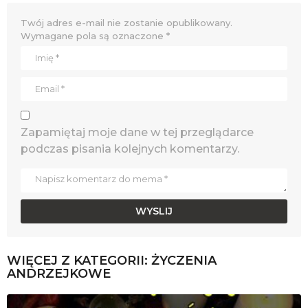
Twój adres e-mail nie zostanie opublikowany.
Wymagane pola są oznaczone
*
Zapamiętaj moje dane w tej przeglądarce
podczas pisania kolejnych komentarzy.
WIĘCEJ Z KATEGORII:
ŻYCZENIA
ANDRZEJKOWE