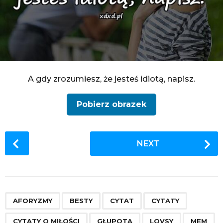
A gdy zrozumiesz, że jesteś idiotą, napisz.
Pobierz obrazek
P
NEXT
o
s
t
P
,
,
,
,
,
,
,
,
,
,
,
,
,
,
,
a
AFORYZMY
BESTY
CYTAT
CYTATY
g
CYTATY O MIŁOŚCI
GŁUPOTA
LOVSY
MEM