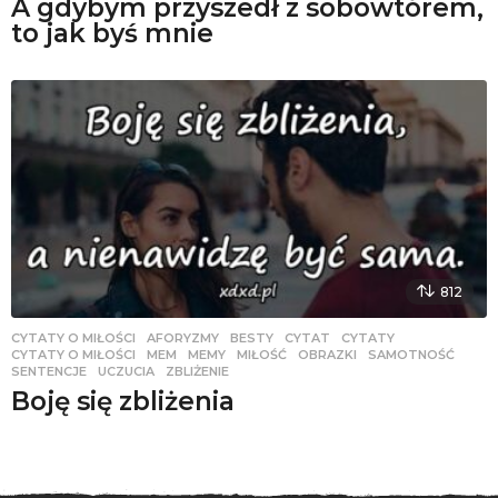
A gdybym przyszedł z sobowtórem,
to jak byś mnie
812
CYTATY O MIŁOŚCI
AFORYZMY
,
BESTY
,
CYTAT
,
CYTATY
,
CYTATY O MIŁOŚCI
,
MEM
,
MEMY
,
MIŁOŚĆ
,
OBRAZKI
,
SAMOTNOŚĆ
,
SENTENCJE
,
UCZUCIA
,
ZBLIŻENIE
Boję się zbliżenia