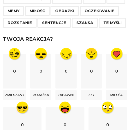
i
n
MEMY
MIŁOŚĆ
OBRAZKI
OCZEKIWANIE
a
ROZSTANIE
SENTENCJE
SZANSA
TE MYŚLI
t
i
TWOJA REAKCJA?
o
n
0
0
0
0
0
ZMIESZANY
PORAŻKA
ZABAWNE
ZŁY
MIŁOŚC
0
0
0