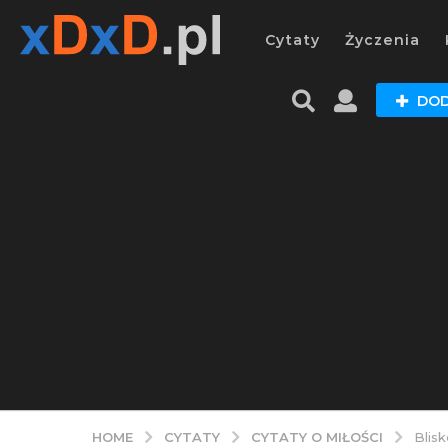
Cytaty
Życzenia
DOD
CYTATY
CYTATY O MIŁOŚCI
HOME
Blis