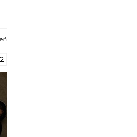
leń
12