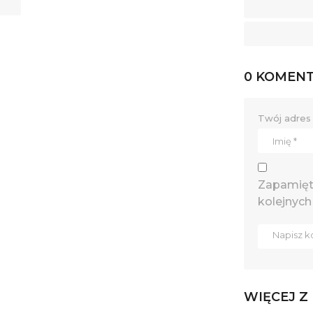
0 KOMEN
Twój adres 
Zapamięta
kolejnych
WIĘCEJ Z