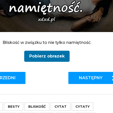
Bliskość w związku to nie tylko namiętność.
Pobierz obrazek
RZEDNI
NASTĘPNY
,
,
,
,
,
,
,
,
,
,
,
,
,
,
BESTY
BLISKOŚĆ
CYTAT
CYTATY