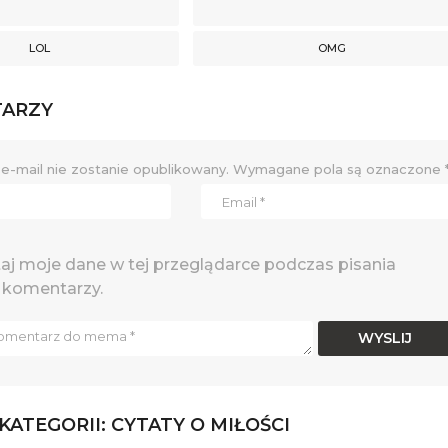
LOL
OMG
TARZY
e-mail nie zostanie opublikowany.
Wymagane pola są oznaczone
j moje dane w tej przeglądarce podczas pisania
 komentarzy.
 KATEGORII:
CYTATY O MIŁOŚCI