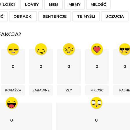
MIŁOŚCI
LOVSY
MEM
MEMY
MIŁOŚĆ
ŚĆ
OBRAZKI
SENTENCJE
TE MYŚLI
UCZUCIA
AKCJA?
0
0
0
0
0
PORAŻKA
ZABAWNE
ZŁY
MIŁOŚC
FAJN
0
0