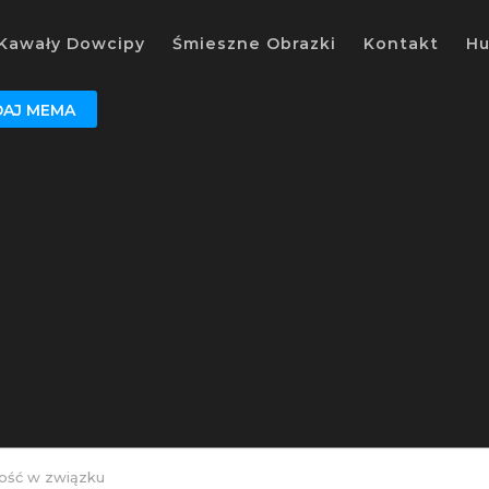
Kawały Dowcipy
Śmieszne Obrazki
Kontakt
H
AJ MEMA
kość w związku