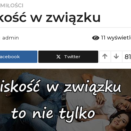
 MIŁOŚCI
kość w związku
11
wyświet
admin
:
8
acebook
Twitter